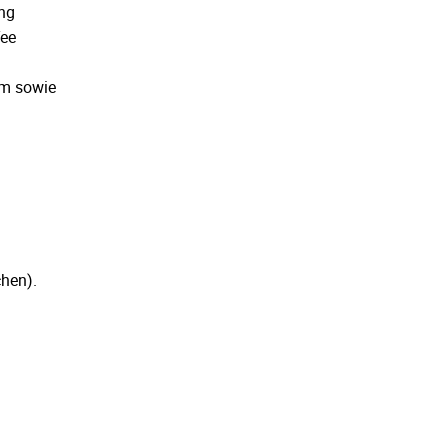
ung
Tee
mm sowie
chen).