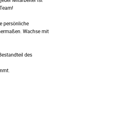
eder Mitarbeiter ist
 Team!
 persönliche
ichermaßen. Wachse mit
Bestandteil des
immt.