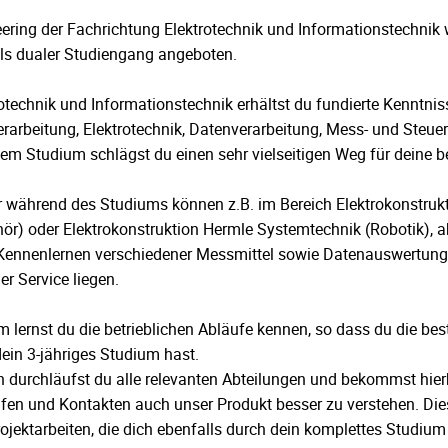
ering der Fachrichtung Elektrotechnik
und Informationstechnik 
ls dualer Studiengang angeboten.
otechnik und Informationstechnik erhältst du fundierte Kenntni
rarbeitung, Elektrotechnik, Datenverarbeitung, Mess- und Steue
esem Studium schlägst du einen sehr vielseitigen Weg für deine b
r während des Studiums können z.B. im Bereich Elektrokonstruk
r) oder Elektrokonstruktion Hermle Systemtechnik (Robotik), a
(Kennenlernen verschiedener Messmittel sowie Datenauswertun
r Service liegen.
m lernst du die betrieblichen Abläufe kennen, so dass du die b
dein 3-jähriges Studium hast.
 durchläufst du alle relevanten Abteilungen und bekommst hierb
fen und Kontakten auch unser Produkt besser zu verstehen. Die
ojektarbeiten, die dich ebenfalls durch dein komplettes Studium 