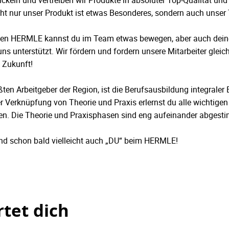
ckeln und vertreiben wir Produkte in absoluter Top-Qualität und j
icht nur unser Produkt ist etwas Besonderes, sondern auch unser
en HERMLE kannst du im Team etwas bewegen, aber auch deine
ns unterstützt. Wir fördern und fordern unsere Mitarbeiter gle
 Zukunft!
ßten Arbeitgeber der Region, ist die Berufsausbildung integraler 
r Verknüpfung von Theorie und Praxis erlernst du alle wichtigen
nen. Die Theorie und Praxisphasen sind eng aufeinander abgest
d schon bald vielleicht auch „DU“ beim HERMLE!
tet dich