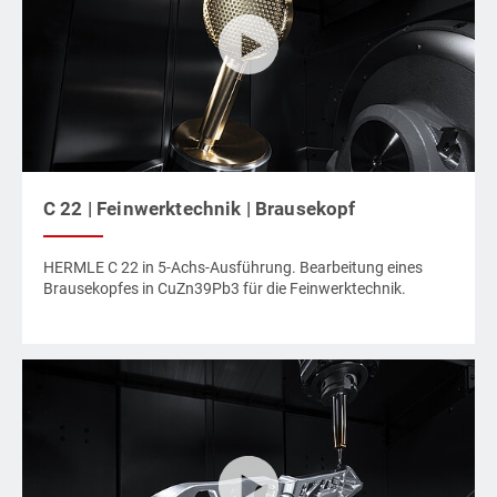
C 22 | Feinwerktechnik | Brausekopf
HERMLE C 22 in 5-Achs-Ausführung. Bearbeitung eines
Brausekopfes in CuZn39Pb3 für die Feinwerktechnik.