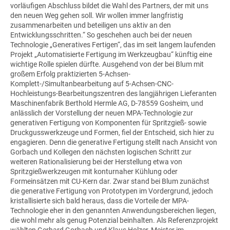
vorläufigen Abschluss bildet die Wahl des Partners, der mit uns
den neuen Weg gehen soll. Wir wollen immer langfristig
zusammenarbeiten und beteiligen uns aktiv an den
Entwicklungsschritten.“ So geschehen auch bei der neuen
Technologie „Generatives Fertigen“, das im seit langem laufenden
Projekt „Automatisierte Fertigung im Werkzeugbau“ künftig eine
wichtige Rolle spielen dürfte. Ausgehend von der bei Blum mit
großem Erfolg praktizierten 5-Achsen-
Komplett-/Simultanbearbeitung auf 5-Achsen-CNC-
Hochleistungs-Bearbeitungszentren des langjährigen Lieferanten
Maschinenfabrik Berthold
Hermle AG
, D-78559 Gosheim, und
anlässlich der Vorstellung der neuen MPA-Technologie zur
generativen Fertigung von Komponenten für Spritzgieß- sowie
Druckgusswerkzeuge und Formen, fiel der Entscheid, sich hier zu
engagieren. Denn die generative Fertigung stellt nach Ansicht von
Gorbach und Kollegen den nächsten logischen Schritt zur
weiteren Rationalisierung bei der Herstellung etwa von
Spritzgießwerkzeugen mit konturnaher Kühlung oder
Formeinsätzen mit CU-Kern dar. Zwar stand bei Blum zunächst
die generative Fertigung von Prototypen im Vordergrund, jedoch
kristallisierte sich bald heraus, dass die Vorteile der MPA-
Technologie eher in den genannten Anwendungsbereichen liegen,
die wohl mehr als genug Potenzial beinhalten. Als Referenzprojekt
wählten Gerhard Gorbach und Klaus Holzer, Meister im