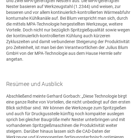
und zwei MPA-gefertigten Nestern aus. Die MPA-gefertigten
Nester basieren auf Werkzeugstahl (1.2344) und weisen, zur
besseren und vor allem kontinuierlich-kontrollierten Wärmeabfuhr
konturnahe Kühlkanäle auf. Bei Blum verspricht man sich, durch
die mittels MPA-Technologie hergestellten Werkzeuge, weitere
Vorteile. Doch nicht nur bezüglich Spritzgießqualität sowie wegen
der kontinuierlich-kontrollierten Kühlung auch kürzeren
Zykluszeiten und damit verbundener Steigerung der Produktivität
pro Zeiteinheit, ist man bei den Verantwortlichen der Julius Blum
GmbH von der MPA-Technologie aus dem Hause Hermle sehr
angetan.
Resümee und Ausblick
Abschließend meinte Gerhard Gorbach: „Diese Technologie birgt
eine ganze Reihe von Vorteilen, die nicht unbedingt auf den ersten
Blick sichtbar sind. Wir können die Werkzeuge zum Spritzgießen
und auch für Druckgussteile künftig noch kompakter auslegen
sprich bei gleicher Baugröße mehr Nester unterbringen und mit
vorhandenen Spritzgießmaschinen die Produktivität weiter
steigern. Darüber hinaus lassen sich die CAD-Daten der
Werkzeuge und Komponenten fertigungstechnisch optimieren