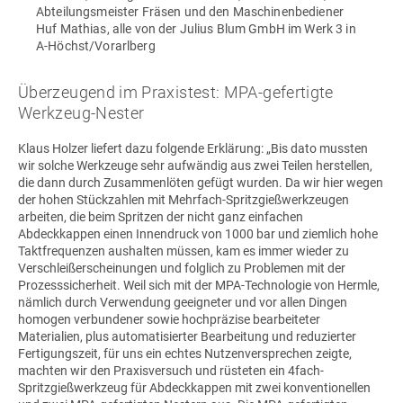
Abteilungsmeister Fräsen und den Maschinenbediener
Huf Mathias, alle von der Julius Blum GmbH im Werk 3 in
A-Höchst/Vorarlberg
Überzeugend im Praxistest: MPA-gefertigte
Werkzeug-Nester
Klaus Holzer liefert dazu folgende Erklärung: „Bis dato mussten
wir solche Werkzeuge sehr aufwändig aus zwei Teilen herstellen,
die dann durch Zusammenlöten gefügt wurden. Da wir hier wegen
der hohen Stückzahlen mit Mehrfach-Spritzgießwerkzeugen
arbeiten, die beim Spritzen der nicht ganz einfachen
Abdeckkappen einen Innendruck von 1000 bar und ziemlich hohe
Taktfrequenzen aushalten müssen, kam es immer wieder zu
Verschleißerscheinungen und folglich zu Problemen mit der
Prozesssicherheit. Weil sich mit der MPA-Technologie von Hermle,
nämlich durch Verwendung geeigneter und vor allen Dingen
homogen verbundener sowie hochpräzise bearbeiteter
Materialien, plus automatisierter Bearbeitung und reduzierter
Fertigungszeit, für uns ein echtes Nutzenversprechen zeigte,
machten wir den Praxisversuch und rüsteten ein 4fach-
Spritzgießwerkzeug für Abdeckkappen mit zwei konventionellen