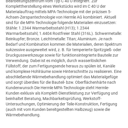
Bearbeitungszentrum vom Typ
C 40 U
integriert. Zur
Komplettherstellung eines Werkstücks wird im C 40 U der
Materialauftrag mittels MPA-Technologie mit der präzisen 5-
Achsen-Zerspantechnologie von
Hermle AG
kombiniert. Aktuell
sind für die MPA-Technologie folgende Materialien einzusetzen:
Stähle: 1.2344 Warmarbeitsstahl (H13); 1.2344
Warmarbeitsstahl; 1.4404 Rostfreier Stahl (316L). Schwermetalle:
Reinkupfer; Bronze. Leichtmetalle: Titan; Aluminium. Je nach
Bedarf und Kombination kommen die Materialien, deren Spektrum
sukzessive ausgeweitet wird, z. B. für temperierte Spritzgieß- oder
Druckgusswerkzeuge sowie für funktionsintegrierte Bauteile zur
Verwendung. Dabei ist es möglich, durch wasserlöslichen
Füllstoff, der zum Fertigungsende heraus zu spülen ist, Kanäle
und komplexe Hohlräume sowie Hinterschnitte zu realisieren. Eine
abschließende Wärmebehandlung optimiert das Materialgefüge
und sorgt überdies für die Bauteil- bzw. Oberflächenhärte nach
Kundenwunsch Die Hermle MPA-Technologie steht Hermle-
Kunden exklusiv als Komplett-Dienstleistung zur Verfügung und
beinhaltet Beratung, Machbarkeitsprüfung, Werkstoff-
Untersuchungen, Optimierung der Teile-Konstruktion, Fertigung
(auch mit vom Kunden bereitgestellten Halbzeug) sowie die
Wärmebehandlung.