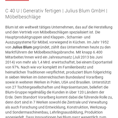
C 40 U | Generativ fertigen | Julius Blum GmbH |
Möbelbeschläge
Blum ist ein weltweit tätiges Unternehmen, das auf die Herstellung
und den Vertrieb von Möbelbeschlägen spezialisiert ist. Die
Hauptproduktgruppen sind Klappen-, Scharnier- und
Auszugsysteme für Möbel, vorwiegend in Küchen. Im Jahr 1952
von
Julius Blum
gegründet, zählt das Unternehmen heute zu den
Marktführern der Möbelbeschlagsbranche. Mit knapp 6.400
Mitarbeiter/Innen wird ein Jahresumsatz (Juli 2013 bis Juni
2014) von mehr als 1,4 Mrd. erwirtschaftet, bei einem Exportanteil
von 97%. Nach wie vor komplett im Familienbesitz und
heimatlichen Traditionen verpflichtet, produziert Blum folgerichtig
in sieben Werken im österreichischen Bundesland Vorarlberg
sowie in weiteren Werken in Polen, USA und Brasilien. Unterstützt
von 27 Tochtergesellschaften und Repräsentanzen, beliefert die
Blum-Gruppe regelmäßig die Kunden in über 120 Ländern der
Erde. Dem Standort Vorarlberg kommt dabei die führende Rolle zu,
denn dort sind in 7 Werken sowohl die Zentrale und Verwaltung
als auch Forschung und Entwicklung, Konstruktion, Werkzeug-
und Sondermaschinenbau, Lehrlingsausbildung, Produktion
angesiedelt. Dass Innovationen bei Blum ganz wesentlich zum