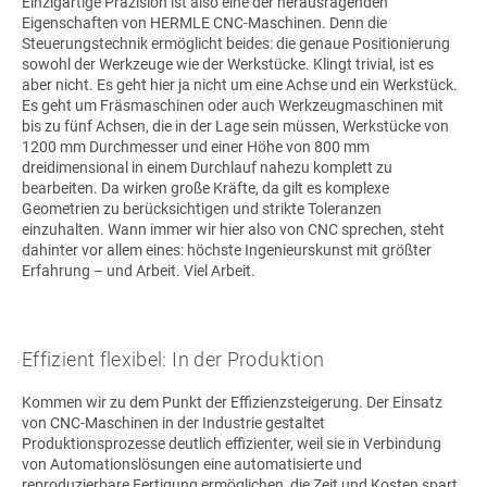
Einzigartige Präzision ist also eine der herausragenden
Eigenschaften von HERMLE CNC-Maschinen. Denn die
Steuerungstechnik ermöglicht beides: die genaue Positionierung
sowohl der Werkzeuge wie der Werkstücke. Klingt trivial, ist es
aber nicht. Es geht hier ja nicht um eine Achse und ein Werkstück.
Es geht um Fräsmaschinen oder auch Werkzeugmaschinen mit
bis zu fünf Achsen, die in der Lage sein müssen, Werkstücke von
1200 mm Durchmesser und einer Höhe von 800 mm
dreidimensional in einem Durchlauf nahezu komplett zu
bearbeiten. Da wirken große Kräfte, da gilt es komplexe
Geometrien zu berücksichtigen und strikte Toleranzen
einzuhalten. Wann immer wir hier also von CNC sprechen, steht
dahinter vor allem eines: höchste Ingenieurskunst mit größter
Erfahrung – und Arbeit. Viel Arbeit.
Effizient flexibel: In der Produktion
Kommen wir zu dem Punkt der Effizienzsteigerung. Der Einsatz
von CNC-Maschinen in der Industrie gestaltet
Produktionsprozesse deutlich effizienter, weil sie in Verbindung
von Automationslösungen eine automatisierte und
reproduzierbare Fertigung ermöglichen, die Zeit und Kosten spart.