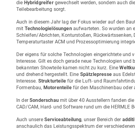
die
Hybridgreifer
gewechselt werden, sondern auch die 
Teilebearbeitung sorgt.
Auch in diesem Jahr lag der Fokus wieder auf den Baute
mit
Technologielösungen
aufwarteten. So wurden an e
Schleifen/Abrichten, Konturstoßen, Rückwärtssenken, D
Temperaturtaster ACM und Prozessoptimierung integrie
Der eigens für solche Technologien eingerichtete und
Interesse. Gilt es doch gerade neue Technologien und
bekannten Showteile kamen nicht zu kurz. Eine
Weltku
und drehend hergestellt. Eine
Spätzlepresse
aus Edels
Interesse.
Strukturteile
für die Luft- und Raumfahrtindu
Formenbau,
Motorenteile
für den Maschinenbau oder
In der
Sonderschau
mit über 40 Ausstellern fanden die
CAD/CAM, Hard- und Software rund um die HERMLE Bea
Auch unsere
Serviceabteilung
, unser Bereich der
addit
anschaulich das Leistungsspektrum der verschiedenen