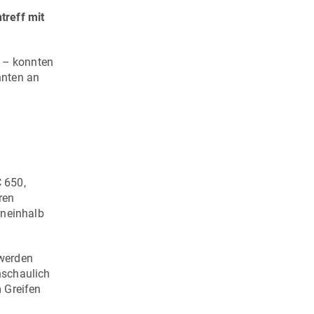
treff mit
o – konnten
nnten an
C 650
,
ren
ineinhalb
 werden
nschaulich
 Greifen