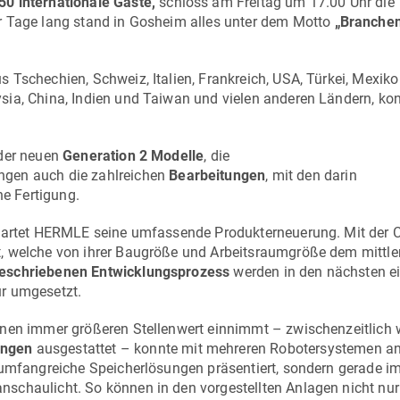
50 internationale Gäste,
schloss am Freitag um 17.00 Uhr die
er Tage lang stand in Gosheim alles unter dem Motto
„Branchen
 Tschechien, Schweiz, Italien, Frankreich, USA, Türkei, Mexik
sia, China, Indien und Taiwan und vielen anderen Ländern, ko
 der neuen
Generation 2 Modelle
, die
ingen auch die zahlreichen
Bearbeitungen
, mit den darin
che Fertigung.
artet HERMLE seine umfassende Produkterneuerung. Mit der
 welche von ihrer Baugröße und Arbeitsraumgröße dem mittle
geschriebenen Entwicklungsprozess
werden in den nächsten e
ur umgesetzt.
inen immer größeren Stellenwert einnimmt – zwischenzeitlich
ungen
ausgestattet – konnte mit mehreren Robotersystemen a
 umfangreiche Speicherlösungen präsentiert, sondern gerade im
schaulicht. So können in den vorgestellten Anlagen nicht nur