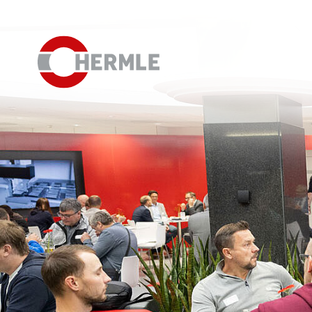
Hausausstellung
Das HERMLE Magazin
Das Unternehmen
Vertrieb
Einkauf
Organigramm
Compliance
Investor Relations
Karriere