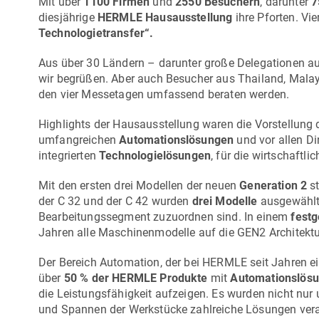
Mit über
1100 Firmen
und
2550 Besuchern
, darunter
7
diesjährige
HERMLE Hausausstellung
ihre Pforten. Vi
Technologietransfer“.
Aus über 30 Ländern – darunter große Delegationen aus
wir begrüßen. Aber auch Besucher aus Thailand, Malay
den vier Messetagen umfassend beraten werden.
Highlights der Hausausstellung waren die Vorstellung
umfangreichen
Automationslösungen
und vor allen D
integrierten
Technologielösungen
, für die wirtschaftli
Mit den ersten drei Modellen der neuen
Generation 2
st
der
C 32
und der
C 42
wurden
drei Modelle
ausgewählt,
Bearbeitungssegment zuzuordnen sind. In einem
fest
Jahren alle Maschinenmodelle auf die GEN2 Architekt
Der Bereich Automation, der bei HERMLE seit Jahren e
über
50 % der HERMLE Produkte
mit
Automationslös
die Leistungsfähigkeit aufzeigen. Es wurden nicht nur
und Spannen der Werkstücke zahlreiche Lösungen veran