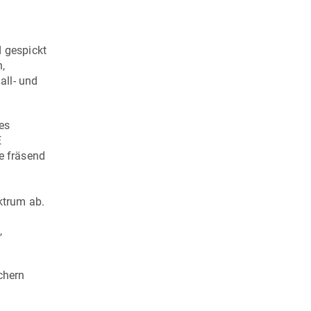
d gespickt
,
all- und
es
E
e fräsend
ktrum ab.
,
chern