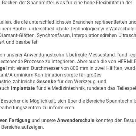
Backen der Spannmittel, was für eine hohe Flexibilität in der
ilen, die die unterschiedlichsten Branchen repräsentierten un
inem Bauteil unterschiedlichste Technologien wie Wälzschälen
iamant-Glätten, Synchronfasen, Interpolationsdrehen Ultrasch
rt und bearbeitet.
 von unserer Anwendungstechnik betreute Messestand, fand reg
 bestehende Prozesse zu integrieren. Aber auch die von HERML
gel
mit einem Durchmesser von 800 mm in zwei Hälften, wurd
tahl/Aluminium-Kombination sorgte für großes
strie, zahlreiche
Gesenke
für den Werkzeug- und
 auch
Implantate
für die Medizintechnik, rundeten das Teilespe
 Besucher die Möglichkeit, sich über die Bereiche Spanntechnik
rbeitungszentren zu informieren.
iven Fertigung
und unsere
Anwenderschule
konnten den Besu
 Bereiche aufzeigen.