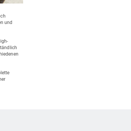
Ausstellungsfläche im Technologie- und Schulungszentru
ich
en und
igh-
tändlich
chiedenen
lette
her