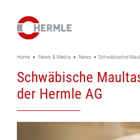
Hausausstellung
Das HERMLE Magazin
Das Unternehmen
Vertrieb
Home
News & Media
News
Schwäbische Mault
Einkauf
Schwäbische Maultas
Organigramm
der Hermle AG
Compliance
Investor Relations
Karriere