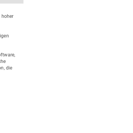
 hoher
igen
ftware,
che
n, die