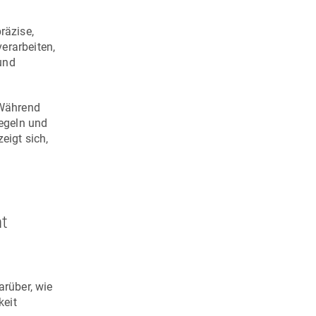
räzise,
erarbeiten,
und
 Während
egeln und
eigt sich,
t
rüber, wie
keit