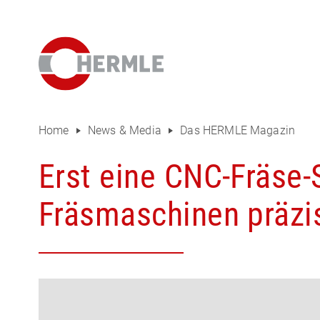
Hausausstellung
Das HERMLE Magazin
Das Unternehmen
Vertrieb
Home
News & Media
Das HERMLE Magazin
Einkauf
Erst eine CNC-Fräse
Organigramm
Fräsmaschinen präzise
Compliance
Investor Relations
Karriere