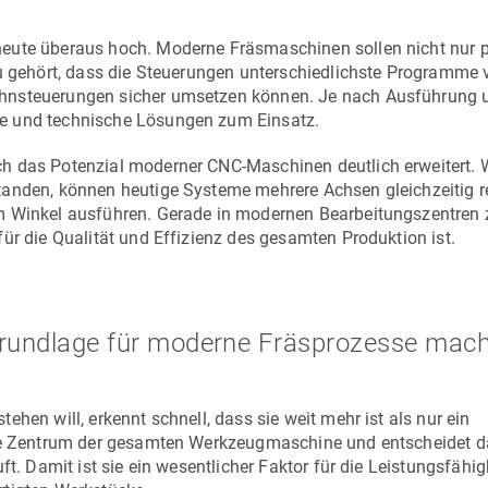
eute überaus hoch. Moderne Fräsmaschinen sollen nicht nur p
zu gehört, dass die Steuerungen unterschiedlichste Programme v
ahnsteuerungen sicher umsetzen können. Je nach Ausführung 
e und technische Lösungen zum Einsatz.
ch das Potenzial moderner CNC-Maschinen deutlich erweitert.
tanden, können heutige Systeme mehrere Achsen gleichzeitig r
m Winkel ausführen. Gerade in modernen Bearbeitungszentren z
ür die Qualität und Effizienz des gesamten Produktion ist.
rundlage für moderne Fräsprozesse mach
hen will, erkennt schnell, dass sie weit mehr ist als nur ein
nte Zentrum der gesamten Werkzeugmaschine und entscheidet da
ft. Damit ist sie ein wesentlicher Faktor für die Leistungsfähig