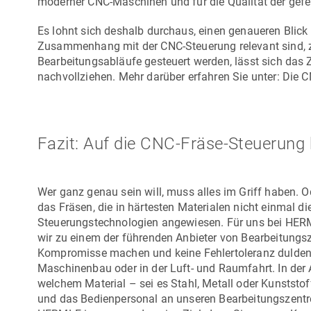
moderner CNC-Maschinen und für die Qualität der gefe
Es lohnt sich deshalb durchaus, einen genaueren Blick 
Zusammenhang mit der CNC-Steuerung relevant sind, z
Bearbeitungsabläufe gesteuert werden, lässt sich da
nachvollziehen. Mehr darüber erfahren Sie unter: Die 
Fazit: Auf die CNC-Fräse-Steuerun
Wer ganz genau sein will, muss alles im Griff haben. 
das Fräsen, die in härtesten Materialen nicht einmal di
Steuerungstechnologien angewiesen. Für uns bei HERM
wir zu einem der führenden Anbieter von Bearbeitungsz
Kompromisse machen und keine Fehlertoleranz dulden. S
Maschinenbau oder in der Luft- und Raumfahrt. In der A
welchem Material – sei es Stahl, Metall oder Kunstst
und das Bedienpersonal an unseren Bearbeitungszentren 