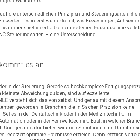
rtigten Werkstücke.
auf die unterschiedlichen Prinzipien und Steuerungsarten, die 
u werfen. Denn erst wenn klar ist, wie Bewegungen, Achsen u
s Zusammenspiel innerhalb einer modernen Fräsmaschine volls
CNC-Steuerungsarten – eine Unterscheidung.
g kommt es an
Oder in der Steuerung. Gerade so hochkomplexe Fertigungsproz
e kleinste Abweichung dulden, sind auf exzellente
LE versteht sich das von selbst. Und genau mit diesem Anspr
entren geworden in Branchen, die in Sachen Präzision keine
ei es in der Dentaltechnik oder in der Medizintechnik. Im
utomation oder in der Feinwerktechnik. Egal, in welcher Branch
off. Und genau dafür bieten wir auch Schulungen an. Damit un
jederzeit optimale Ergebnisse erzielen. Denn letztlich verfolg