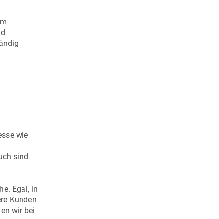
im
nd
tändig
esse wie
uch sind
e. Egal, in
sere Kunden
en wir bei