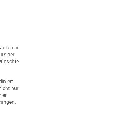
äufen in
aus der
ewünschte
diniert
icht nur
rien
rungen.