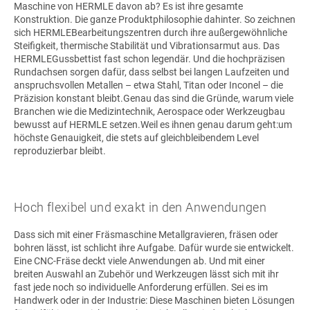
Maschine von HERMLE davon ab? Es ist ihre gesamte
Konstruktion. Die ganze Produktphilosophie dahinter. So zeichnen
sich HERMLEBearbeitungszentren durch ihre außergewöhnliche
Steifigkeit, thermische Stabilität und Vibrationsarmut aus. Das
HERMLEGussbettist fast schon legendär. Und die hochpräzisen
Rundachsen sorgen dafür, dass selbst bei langen Laufzeiten und
anspruchsvollen Metallen – etwa Stahl, Titan oder Inconel – die
Präzision konstant bleibt.Genau das sind die Gründe, warum viele
Branchen wie die Medizintechnik, Aerospace oder Werkzeugbau
bewusst auf HERMLE setzen.Weil es ihnen genau darum geht:um
höchste Genauigkeit, die stets auf gleichbleibendem Level
reproduzierbar bleibt.
Hoch flexibel und exakt in den Anwendungen
Dass sich mit einer Fräsmaschine Metallgravieren, fräsen oder
bohren lässt, ist schlicht ihre Aufgabe. Dafür wurde sie entwickelt.
Eine CNC-Fräse deckt viele Anwendungen ab. Und mit einer
breiten Auswahl an Zubehör und Werkzeugen lässt sich mit ihr
fast jede noch so individuelle Anforderung erfüllen. Sei es im
Handwerk oder in der Industrie: Diese Maschinen bieten Lösungen