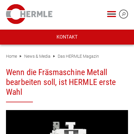
KONTAKT
Home
News & Media
Das HERMLE Magazin
Wenn die Fräsmaschine Metall
bearbeiten soll, ist HERMLE erste
Wahl