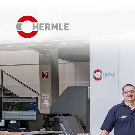
Hausausstellung
Das HERMLE Magazin
Das Unternehmen
Vertrieb
Einkauf
Organigramm
Compliance
Investor Relations
Karriere