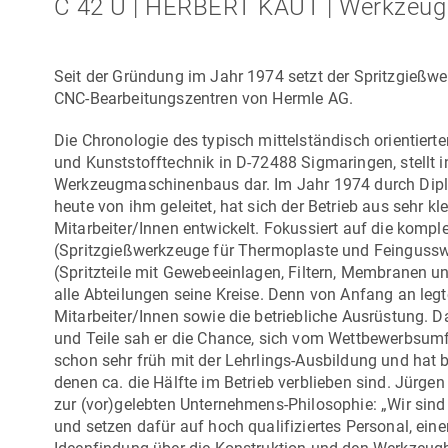
C 42 U | HERBERT KAUT | Werkzeu
Seit der Gründung im Jahr 1974 setzt der Spritzgießwe
CNC-Bearbeitungszentren von
Hermle AG
.
Die Chronologie des typisch mittelständisch orientie
und Kunststofftechnik in D-72488 Sigmaringen, stellt 
Werkzeugmaschinenbaus dar. Im Jahr 1974 durch Dipl
heute von ihm geleitet, hat sich der Betrieb aus sehr 
Mitarbeiter/Innen entwickelt. Fokussiert auf die kom
(Spritzgießwerkzeuge für Thermoplaste und Feingussw
(Spritzteile mit Gewebeeinlagen, Filtern, Membranen un
alle Abteilungen seine Kreise. Denn von Anfang an leg
Mitarbeiter/Innen sowie die betriebliche Ausrüstung. D
und Teile sah er die Chance, sich vom Wettbewerbsumf
schon sehr früh mit der Lehrlings-Ausbildung und hat 
denen ca. die Hälfte im Betrieb verblieben sind.
Jürgen
zur (vor)gelebten Unternehmens-Philosophie: „Wir sind
und setzen dafür auf hoch qualifiziertes Personal, ei