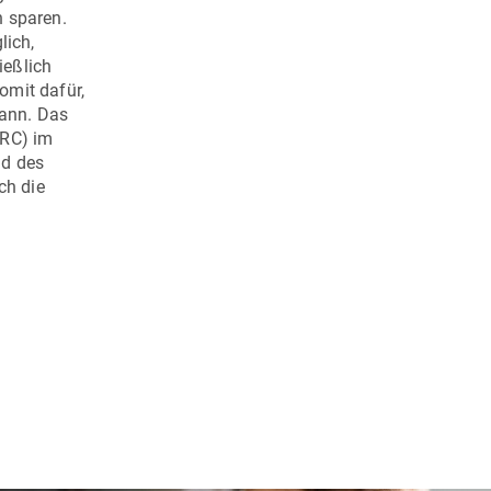
n sparen.
lich,
ießlich
omit dafür,
kann. Das
HRC) im
nd des
ch die