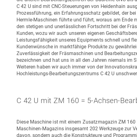
C 42 U
sind mit CNC-Steuerungen von Heidenhain ausgerü
Prozessführung, ein Erfahrungsschatz gebildet, der bei
Hermle-Maschinen
führte und führt, woraus am Ende me
den stetigen und unerlässlichen Fortschritt bei der Frä
Kunden, wozu wir auch unseren eigenen Geschäftsberei
Leistungsfähigkeit unseres Equipments schnell und fl
Kundenwünsche in marktfähige Produkte zu gewährleiste
Zuverlässigkeit der Fräsmaschinen und Bearbeitungszen
bezeichnen und hat uns in all den Jahren niemals im S
Weiteren haben wir auch immer von der Innovationskraf
Hochleistungs-Bearbeitungszentrums
C 42 U
unschwer 
C 42 U mit ZM 160 = 5-Achsen-Bearb
Diese Maschine ist mit einem Zusatzmagazin
ZM 160
Maschinen-Magazins insgesamt 202 Werkzeuge zur Verfü
davon, sondern auch die Konstrukteure und Programm