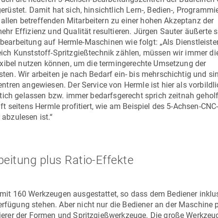
stet. Damit hat sich, hinsichtlich Lern-, Bedien-, Programmi
 allen betreffenden Mitarbeitern zu einer hohen Akzeptanz der
hr Effizienz und Qualität resultieren. Jürgen Sauter äußerte s
sbearbeitung auf Hermle-Maschinen wie folgt: „Als Dienstleister
ch Kunststoff-Spritzgießtechnik zählen, müssen wir immer die
exibel nutzen können, um die termingerechte Umsetzung der
n. Wir arbeiten je nach Bedarf ein- bis mehrschichtig und sin
tren angewiesen. Der Service von Hermle ist hier als vorbildli
tich gelassen bzw. immer bedarfsgerecht sprich zeitnah gehol
t seitens Hermle profitiert, wie am Beispiel des 5-Achsen-CNC
abzulesen ist.“
eitung plus Ratio-Effekte
mit 160 Werkzeugen ausgestattet, so dass dem Bediener inklu
gung stehen. Aber nicht nur die Bediener an der Maschine pr
ierer der Formen und Spritzgießwerkzeuge. Die große Werkze