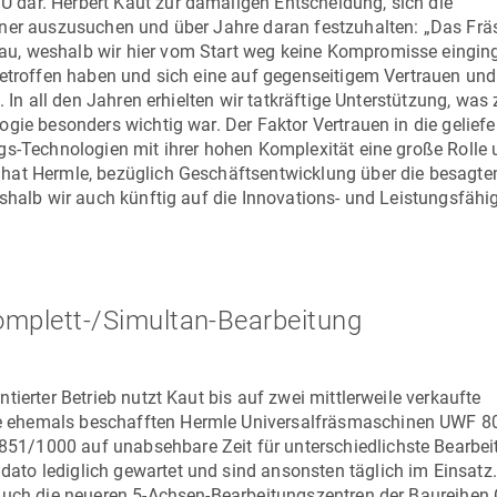
 U
dar. Herbert Kaut zur damaligen Entscheidung, sich die
ner auszusuchen und über Jahre daran festzuhalten: „Das Fräs
u, weshalb wir hier vom Start weg keine Kompromisse eingin
getroffen haben und sich eine auf gegenseitigem Vertrauen und
. In all den Jahren erhielten wir tatkräftige Unterstützung, was
gie besonders wichtig war. Der Faktor Vertrauen in die geliefe
gs-Technologien mit ihrer hohen Komplexität eine große Rolle 
hat Hermle, bezüglich Geschäftsentwicklung über die besagte
shalb wir auch künftig auf die Innovations- und Leistungsfähig
omplett-/Simultan-Bearbeitung
ierter Betrieb nutzt Kaut bis auf zwei mittlerweile verkaufte
e ehemals beschafften Hermle Universalfräsmaschinen UWF 8
51/1000 auf unabsehbare Zeit für unterschiedlichste Bearbe
to lediglich gewartet und sind ansonsten täglich im Einsatz
 auch die neueren 5-Achsen-Bearbeitungszentren der Baureihen