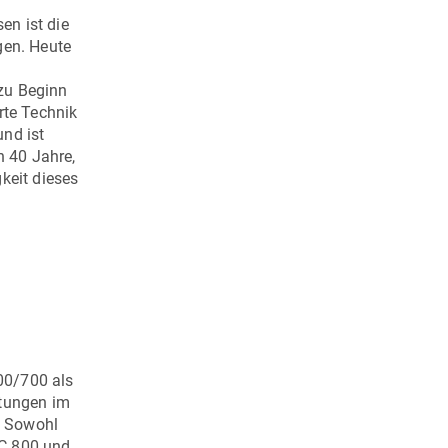
en ist die
gen. Heute
 zu Beginn
rte Technik
und ist
n 40 Jahre,
keit dieses
00/700 als
itungen im
. Sowohl
C 800
und