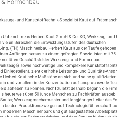
g & Formenbau
rkzeuge- und Kunststofftechnik-Spezialist
Kaut
auf Fräsmasch
rten Unternehmens
Herbert Kaut GmbH & Co. KG
, Werkzeug- und
in vielen Bereichen die Entwicklungsstufen des deutschen
.-Ing. (FH) Maschinenbau
Herbert Kaut
aus der Taufe gehoben 
kleinen Anfängen heraus zu einem gefragten Spezialisten mit 75
plementären Geschäftsfelder Werkzeug- und Formenbau
erkzeuge) sowie hochwertige und komplexere Kunststoffspritz
d Einlegeteilen), zieht der hohe Leistungs- und Qualitäts-Ansp
te Herbert Kaut hohe Maßstäbe an sich und seine qualifizierten
arin und vor allem in der Konzentration auf anspruchsvolle Te
eld abheben zu können. Nicht zuletzt deshalb begann die
Fir
bis heute weit über 50 junge Menschen zu Fachkräften ausgebil
 Sauter
, Werkzeugmachermeister und langjähriger Leiter des 
 in beiden Produktionszweigen auf Technologieführerschaft au
nen modernen Maschinenpark und gut ausgestattete Arbeitsplätz