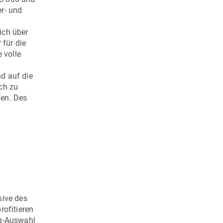
er- und
ich über
 für die
 volle
d auf die
ch zu
fen. Des
-
sive des
ofitieren
ug-Auswahl