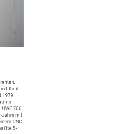
Formeinsatz aus 1.2343/52HRC der auf der C 42 komplett
Formeinsatz in einer Aufspannung weitgehend fertiggefrä
ranten,
bert Kaut
d 1979
trums
n UWF 700,
r-Jahre mit
 einem CNC-
affte 5-