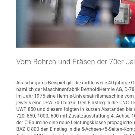
Vom Bohren und Fräsen der 70er-J
Als sehr gutes Beispiel gilt die mittlerweile 40-jähri
nämlich der Maschinenfabrik
Berthold
Hermle AG
, D-7
im Jahr 1975 eine Hermle-Universalfräsmaschine vom
jeweils eine
UFW 700
hinzu. Den Einstieg in die CNC-T
UWF 850
und diesem folgten in kurzen Abständen bis
720, 850, 1000, 600 mit Zusatzausstattung 4. Achse, 
der C-Baureihe eine neue Leistungsklasse propagierte
BAZ
C 800
den Einstieg in die 5-Achsen-/5-Seiten-Komp