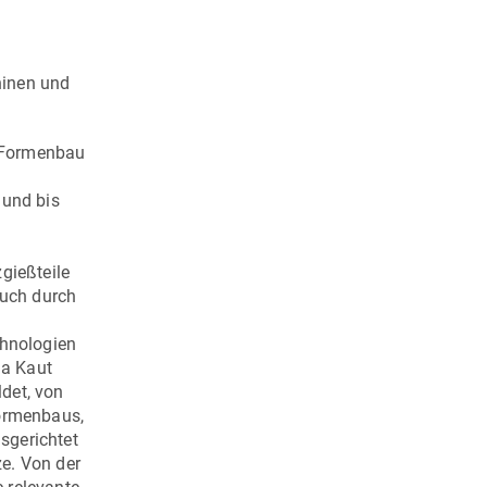
inen und
 Formenbau
und bis
gießteile
ruch durch
chnologien
ma Kaut
det, von
Formenbaus,
sgerichtet
e. Von der