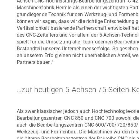
Achsen-CNC-Hochleistungs-Bearbeitungszentrum
C 42
Maschinenfabrik Hermle als einen der wichtigsten Part
grundlegende Technik für den Werkzeug- und Formenba
können wir sagen, dass wir die richtige Entscheidung 
Verlässlichkeit basierende Partnerschaft entwickelt hat
des CNC-Zeitalters und vor allem der 5-Achsen-Technolo
spielt für die Umsetzung aller topmodernen Bearbeitun
Bestandteil unseres Unternehmenserfolgs. So gesehen 
an unserem Erfolg einen nicht unerheblichen Anteil, we
Partners bauen.“
…zur heutigen 5-Achsen-/5-Seiten-K
Als zwar klassischer jedoch auch Hochtechnologie-orient
Bearbeitungszentren CNC 850 und CNC 700 sowohl di
auch die Bearbeitungszentren CNC 600/700/720/850/8
Werkzeug- und Formenbau. Die Maschinen wurden bis da
die älteren Bearbeitungszentren der Baureihe CNC als