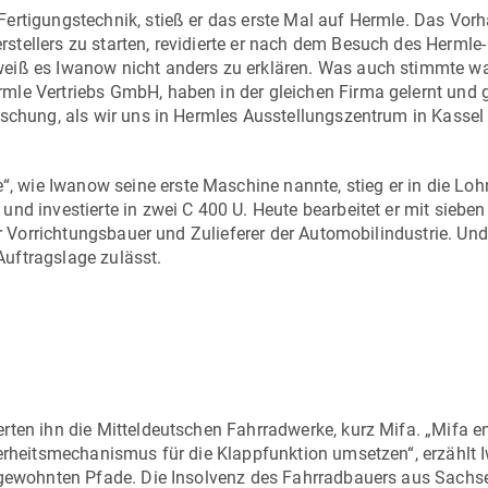
ertigungstechnik, stieß er das erste Mal auf Hermle. Das Vorh
tellers zu starten, revidierte er nach dem Besuch des Hermle-
eiß es Iwanow nicht anders zu erklären. Was auch stimmte wa
mle Vertriebs GmbH
, haben in der gleichen Firma gelernt und 
schung, als wir uns in Hermles Ausstellungszentrum in Kassel 
e“, wie Iwanow seine erste Maschine nannte, stieg er in die Loh
und investierte in zwei
C 400 U
. Heute bearbeitet er mit sieben
ür Vorrichtungsbauer und Zulieferer der Automobilindustrie. Un
uftragslage zulässt.
rten ihn die Mitteldeutschen Fahrradwerke, kurz Mifa. „Mifa e
herheitsmechanismus für die Klappfunktion umsetzen“, erzählt
r gewohnten Pfade. Die Insolvenz des Fahrradbauers aus Sachs