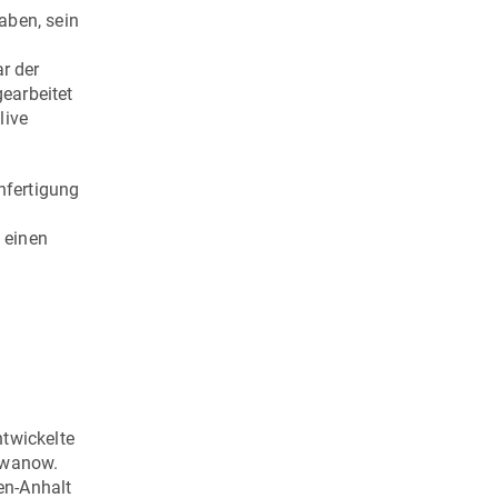
aben, sein
r der
gearbeitet
live
nfertigung
d einen
ntwickelte
 Iwanow.
en-Anhalt