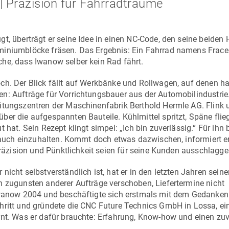
| Präzision für Fahrradträume
t, überträgt er seine Idee in einen NC-Code, den seine beiden 
miniumblöcke fräsen. Das Ergebnis: Ein Fahrrad namens Frace
he, dass Iwanow selber kein Rad fährt.
ch. Der Blick fällt auf Werkbänke und Rollwagen, auf denen ha
n: Aufträge für Vorrichtungsbauer aus der Automobilindustrie.
eitungszentren der
Maschinenfabrik Berthold Hermle AG
. Flink
er die aufgespannten Bauteile. Kühlmittel spritzt, Späne flie
 hat. Sein Rezept klingt simpel: „Ich bin zuverlässig.“ Für ihn 
e auch einzuhalten. Kommt doch etwas dazwischen, informiert e
 Präzision und Pünktlichkeit seien für seine Kunden ausschlagg
icht selbstverständlich ist, hat er in den letzten Jahren seine
n zugunsten anderer Aufträge verschoben, Liefertermine nicht
 Iwanow 2004 und beschäftigte sich erstmals mit dem Gedanken
hritt und gründete die CNC Future Technics GmbH in Lossa, ei
rnt. Was er dafür brauchte: Erfahrung, Know-how und einen zu