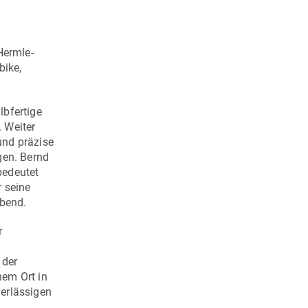
Hermle-
bike,
lbfertige
 Weiter
 und präzise
gen. Bernd
bedeutet
r seine
ebend.
r
 der
nem Ort in
verlässigen