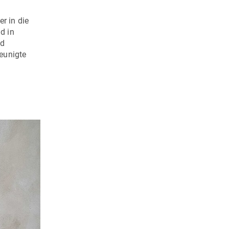
r in die
d in
nd
leunigte