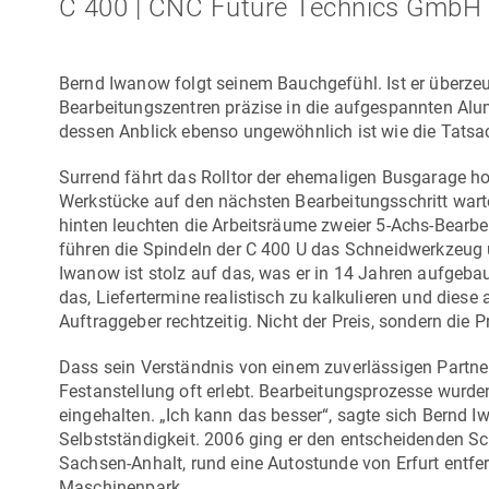
C 400 | CNC Future Technics GmbH 
Bernd Iwanow folgt seinem Bauchgefühl. Ist er überzeug
Bearbeitungszentren präzise in die aufgespannten Alu
dessen Anblick ebenso ungewöhnlich ist wie die Tatsac
Surrend fährt das Rolltor der ehemaligen Busgarage ho
Werkstücke auf den nächsten Bearbeitungsschritt warte
hinten leuchten die Arbeitsräume zweier 5-Achs-Bearb
führen die Spindeln der
C 400 U
das Schneidwerkzeug üb
Iwanow ist stolz auf das, was er in 14 Jahren aufgebaut
das, Liefertermine realistisch zu kalkulieren und dies
Auftraggeber rechtzeitig. Nicht der Preis, sondern die
Dass sein Verständnis von einem zuverlässigen Partner n
Festanstellung oft erlebt. Bearbeitungsprozesse wurde
eingehalten. „Ich kann das besser“, sagte sich Bernd
Selbstständigkeit. 2006 ging er den entscheidenden Sc
Sachsen-Anhalt, rund eine Autostunde von Erfurt entfe
Maschinenpark.