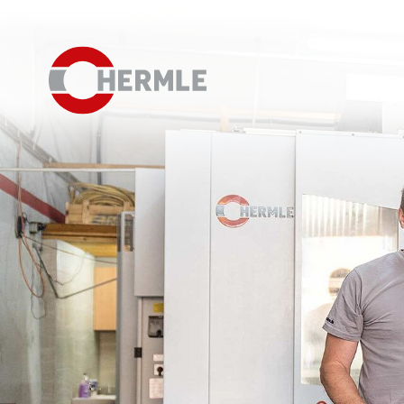
Hausausstellung
Das HERMLE Magazin
Das Unternehmen
Vertrieb
Einkauf
Organigramm
Compliance
Investor Relations
Karriere