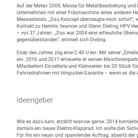
Auf der Metav 2005, Messe für Metallbearbeitung und F
Unternehmen mit einer Fräsmaschine eines anderen Hers
Messestands. „Das Konzept überzeugte mich sofort“, w
Kontakt zu Hermle: Iwanow und Glenn Dieling,
HPV Her
– vor 37 Jahren. „Das war 2004 eine erfreuliche Überra
gegenüberstanden“, erinnert sich Dieling.
Ende des Jahres zog eine
C 40 U
ein. Mit seiner „Emeli
ein. 2016 und 2017 erneuerte er seinen Maschinenpark 
Mitarbeitern Einzelteile und Kleinserien bis 20 Stück f
Fahrradrahmen mit Hingucker-Garantie – wenn es die A
Ideengeber
Wie es dazu kam, erzählt Iwanow gerne: 2014 kontaktie
damals ein neues Elektro-Klapprad. Ich sollte den Sic
Für ihn ein neuer und spannender Auftrag, abseits de