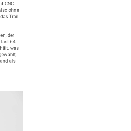
mit CNC-
also ohne
das Trail-
en, der
 fast 64
hält, was
gewählt,
and als