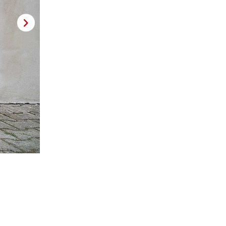
Die typische Olivfärbung erhält der Fracebike-Rahmen durc