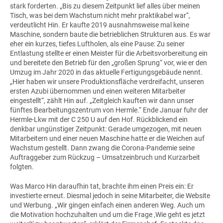
stark forderten. „Bis zu diesem Zeitpunkt lief alles über meinen
Tisch, was bei dem Wachstum nicht mehr praktikabel war“,
verdeutlicht Hin. Er kaufte 2019 ausnahmsweise mal keine
Maschine, sondern baute die betrieblichen Strukturen aus. Es war
eher ein kurzes, tiefes Luftholen, als eine Pause: Zu seiner
Entlastung stellte er einen Meister für die Arbeitsvorbereitung ein
und bereitete den Betrieb für den „großen Sprung“ vor, wie er den
Umzug im Jahr 2020 in das aktuelle Fertigungsgebäude nennt.
„Hier haben wir unsere Produktionsfläche verdreifacht, unseren
ersten Azubi übernommen und einen weiteren Mitarbeiter
eingestellt“, zählt Hin auf. „Zeitgleich kauften wir dann unser
fünftes Bearbeitungszentrum von Hermle.“ Ende Januar fuhr der
Hermle-Lkw mit der
C 250 U
auf den Hof. Rückblickend ein
denkbar ungünstiger Zeitpunkt: Gerade umgezogen, mit neuen
Mitarbeitern und einer neuen Maschine hatte er die Weichen auf
Wachstum gestellt. Dann zwang die Corona-Pandemie seine
Auftraggeber zum Rückzug – Umsatzeinbruch und Kurzarbeit
folgten.
Was Marco Hin daraufhin tat, brachte ihm einen Preis ein: Er
investierte erneut. Diesmal jedoch in seine Mitarbeiter, die Website
und Werbung. „Wir gingen einfach einen anderen Weg. Auch um
die Motivation hochzuhalten und um die Frage ‚Wie geht es jetzt