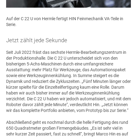
Auf der C 22 U von Hermle fertigt HIN Feinmechanik VA-Teile in
Serie.
Jetzt zählt jede Sekunde
Seit Juli 2022 fräst das sechste Hermle-Bearbeitungszentrum in
der Produktionshalle. Die
C 22 U
unterscheidet sich von den
bisherigen 5-Achs-Maschinen durch eine umfangreichere
Ausstattung: mehr Platz für Werkzeuge, das Automationspaket
sowie eine Werkzeuginnenkühlung. In Summe steigert es die
Dynamik und reduziert die Zykluszeiten. „Fünf Minuten länger oder
kürzer spielte für die Einzelteilfertigung kaum eine Rolle. Darum
haben wir auch bisher immer auf die Werkzeuginnenkühlung
verzichtet. Die
C 22 U
haben wir jedoch automatisiert, und mit dem
Roboter davor zählt jede Minute“, verdeutlicht Hin. „Jetzt können
wir das komplette Portfolio anbieten, vom Prototyp bis zur Serie.“
Abschließend geht es nochmal durch die helle Fertigung des rund
650 Quadratmeter großen Firmengebäudes. „Es ist sehr viel in
sehr kurzer Zeit passiert, fast zu schnell“, bringt Marco Hin es auf