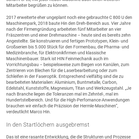
Mitarbeiter begrüßen zu können.
2017 erweiterte eher ungeplant noch eine gebrauchte
C 800 U
den
Maschinenpark, 2018 baute Hin den Dreh-Bereich aus. Vier Jahre
nach der Firmengründung arbeiteten fünf Mitarbeiter an vier
Fräszentren und einer Drehmaschine – heute sind es bereits zehn
Angestellte. Sie konstruieren und fertigen Prototypen, Klein- und
Großserien bis 5.000 Stück für den Formenbau, die Pharma- und
Medizinbranche, für Elektronikfirmen und klassische
Maschinenbauer. Stark ist HIN Feinmechanik auch im
Vorrichtungsbau – beispielsweise zum Biegen von Kanülen, zum
Zentrieren von Blechen für die Laserbearbeitung oder zum
Schleifen in der Faseroptik. Entsprechend vielfältig sind die zu
bearbeiteten Materialien: Aluminium, Buntmetalle, Carbon,
Edelstahl, Kunststoffe, Magnesium, Titan und Werkzeugstahl. „Je
nach Branche liegen die Toleranzen mal im Zehntel-, mal im
Hundertstelbereich. Und für die High-Perfomance-Anwendungen
brauchen wir einfach die Präzision der Hermle-Maschinen“,
verdeutlicht Marco Hin.
In den Startlöchern ausgebremst
Das ist eine rasante Entwicklung, die die Strukturen und Prozesse