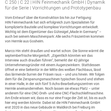
C 250 | C 22 | HIN Feinmechanik GmbH | Dynamik
für die Serie | Vorrichtungen und Prototypenbau
Vom Entwurf über die Konstruktion bis hin zur Fertigung:
HIN Feinmechanik
hat sich erfolgreich zum Spezialisten für
komplizierte Bauteile und komplexe Vorrichtungen entwickelt.
Wichtig ist dem Eigentümer das Gütesigel „Made in Germany“ –
auch bei seinem Maschinenpark: Alle sechs Fräszentren kommen
von Hermle aus Gosheim.
Marco Hin steht draußen und wartet schon. Die Sonne wärmt die
septemberfrische Morgenluft. „Eigentlich könnten wir das
Interview auch draußen führen“, bemerkt der 42-jährige
Unternehmensgründer mit einem Augenzwinkern. Stattdessen
öffnet er eine Seitentür in der Mitte des weißen Flachbaus, lässt
das lärmende Surren der Fräsen raus – und uns hinein. Wir folgen
dem für die Zerspanungsmaschinen typischen Sound und stehen
in einer Halle, in der sich fünf 5-Achs-Bearbeitungszentren von
Hermle aneinanderreihen. Noch lassen sie etwas Platz – unter
anderem für eine CNC-Dreh- und eine CNC-Flachschleifmaschine.
Am Ende wissen wir, dass es nur eine Frage der Zeit ist, bis es auch
hier eng werden könnte. Dabei ist die HIN Feinmechanik GmbH
erst 2020 in das neue Gebäude in Waldkirch bei Freiburg im