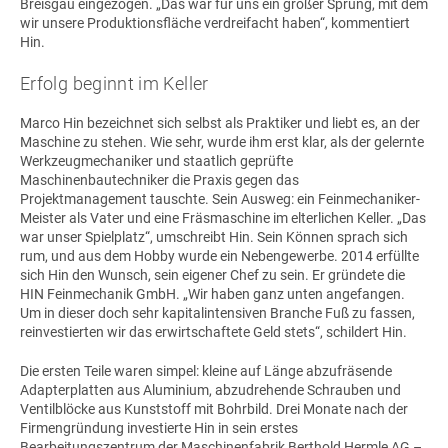
Breisgau eingezogen. „Das war für uns ein großer Sprung, mit dem
wir unsere Produktionsfläche verdreifacht haben“, kommentiert
Hin.
Erfolg beginnt im Keller
Marco Hin bezeichnet sich selbst als Praktiker und liebt es, an der
Maschine zu stehen. Wie sehr, wurde ihm erst klar, als der gelernte
Werkzeugmechaniker und staatlich geprüfte
Maschinenbautechniker die Praxis gegen das
Projektmanagement tauschte. Sein Ausweg: ein Feinmechaniker-
Meister als Vater und eine Fräsmaschine im elterlichen Keller. „Das
war unser Spielplatz“, umschreibt Hin. Sein Können sprach sich
rum, und aus dem Hobby wurde ein Nebengewerbe. 2014 erfüllte
sich Hin den Wunsch, sein eigener Chef zu sein. Er gründete die
HIN Feinmechanik GmbH
. „Wir haben ganz unten angefangen.
Um in dieser doch sehr kapitalintensiven Branche Fuß zu fassen,
reinvestierten wir das erwirtschaftete Geld stets“, schildert Hin.
Die ersten Teile waren simpel: kleine auf Länge abzufräsende
Adapterplatten aus Aluminium, abzudrehende Schrauben und
Ventilblöcke aus Kunststoff mit Bohrbild. Drei Monate nach der
Firmengründung investierte Hin in sein erstes
Bearbeitungszentrum der
Maschinenfabrik Berthold Hermle AG
–