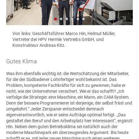
Von links: Geschäftsführer Marco Hin, Helmut Müller,
Vertreter der HPV Hermle Vertriebs GmbH, und
Konstrukteur Andreas Kitz.
Gutes Klima
Was ihm ebenfalls wichtig ist: die Wertschätzung der Mitarbeiter,
für die der Südbadener Lohnfertiger wohl bekannt ist. Das
Problem, kompetente Fachkräfte für sich zu gewinnen, habe er
nicht, wie der Unternehmer versichert. Wie er das schafft? „Ich
verfolge die Strategie: eine Maschine, ein Mann, ein CAM-System.
Denn der bessere Programmierer ist derjenige, der selbst fräst und
umgekehrt.“ Jeder Zerspaner entscheidet demnach
eigenverantwortlich, wie er seine Aufträge optimal fertigt. „Das
gestaltet den Beruf und den Arbeitsplatz hier interessant“, ergänzt
Hin. Neben dem guten Betriebsklima sei natürlich auch der
moderne Maschinepark ein überzeugendes Argument. Bis heute
schafft er es, mit jeder neuen Maschine auch einen weiteren