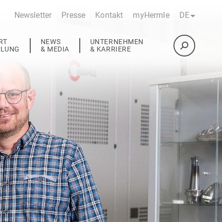
Newsletter
Presse
Kontakt
myHermle
DE
RT
NEWS
UNTERNEHMEN
ULUNG
& MEDIA
& KARRIERE