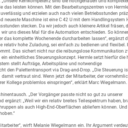
. „Unsere Kernkompetenz sind die hochgenauen und komplexe
ie das leisten können. Mit den Bearbeitungszentren von Herml
zuverlässig und erzielen auch nach vielen Betriebsstunden präz
nd neueste Maschine ist eine
C 42 U
mit dem Handlingsystem
stunden stecken. Da wir jedoch auch kleinere Artikel fräsen, d
 wir uns dieses Mal für die Automation entschieden. So könne
r das komplette Wochenende durcharbeiten lassen“, ergänzt d
e relativ hohe Zuladung, sei einfach zu bedienen und flexibel. 
mmt. Das sichert nicht nur die reibungslose Kommunikation 
in einheitliches Steuerungskonzept. Hermle setzt hierfür die
em stellt Aufträge, Arbeitspläne und notwendige
t den Palettentransport via Drag-and-Drop. „Die Steuerung is
damit vertraut sind. Wenn jetzt der Mitarbeiter, der vornehmlic
derer Kollege problemlos einspringen“, erklärt Marc Wiegelmann.
chinentausch. „Der Vorgänger passte nicht so gut zu unserer
ergänzt: „Weil wir ein relativ breites Teilespektrum haben, b
schruppen als auch High-End-Oberflächen abliefern können. Und
hoben.“
tarbeiter“, wirft Melanie Wiegelmann ein. Ihr Argument verdeut