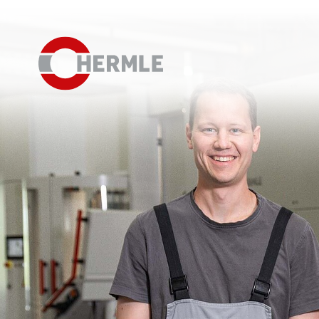
Hausausstellung
Das HERMLE Magazin
Das Unternehmen
Vertrieb
Einkauf
Organigramm
Compliance
Investor Relations
Karriere