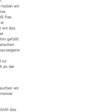
n
e haben wir
ise
HS flex
.
ie
n wir das
er
Ihm gefällt
zwischen
 hauseigene
t so
h an der
rauchen wir
 meiner
licht das