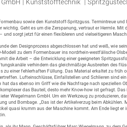
n GmbH | Kunststofftechnik | Spritzgustec
Formenbau sowie den Kunststoff-Spritzguss. Termintreue und 
ichtig. Geht es um die Zerspanung, vertraut er Hermle. Mit 
 und sorgt jetzt für einen flexibleren und vielseitigeren Masc
unde den Designprozess abgeschlossen hat und weiß, wie sei
s 3D-Modell zu dem Formenbauer ins nordrhein-westfälische Olsbe
mit die Arbeit – die Entwicklung einer geeigneten Spritzgussf
üftungskanäle verhindern das gleichmäßige Ausbreiten des flüs
 zu einer fehlerhaften Füllung. Das Material erkaltet zu früh o
reffen. Lufteinschlüsse, Einfallstellen und Schlieren sind ein
 hat das ebenso im Griff wie die Nachfrage nach speziellen O
 komplexer das Bauteil, desto mehr Know-how ist gefragt. Das 
 Dieter Wiegelmann GmbH. Um ein Werkzeug zu produzieren, das
Füllung und Bombage. „Das ist der Artikelverzug beim Abkühlen
ikel quasi krumm aus der Maschine kommt. Am Ende liegt er i
in.
n, als ihr Mann, Geschäftsführer Marc Wiegelmann, zu dem G