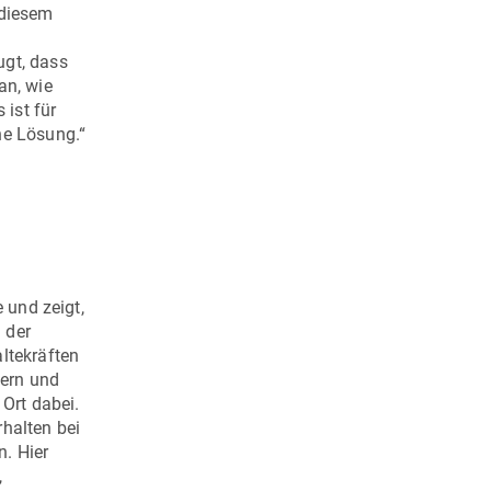
 diesem
gt, dass
an, wie
ist für
ne Lösung.“
 und zeigt,
 der
ltekräften
tern und
 Ort dabei.
rhalten bei
n. Hier
,