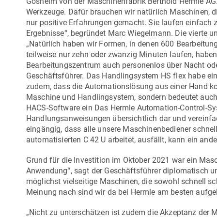
Gosheim von der
Maschinenfabrik Berthold Hermle AG
Werkzeuge. Dafür brauchen wir natürlich Maschinen, d
nur positive Erfahrungen gemacht. Sie laufen einfach 
Ergebnisse“, begründet Marc Wiegelmann. Die vierte u
„Natürlich haben wir Formen, in denen 600 Bearbeitungs
teilweise nur zehn oder zwanzig Minuten laufen, haben
Bearbeitungszentrum auch personenlos über Nacht ode
Geschäftsführer. Das Handlingsystem
HS flex
habe ein
zudem, dass die Automationslösung aus einer Hand ko
Maschine und Handlingsystem, sondern bedeutet auch e
HACS-Software ein Das Hermle Automation-Control-Syst
Handlungsanweisungen übersichtlich dar und vereinfach
eingängig, dass alle unsere Maschinenbediener schnell 
automatisierten
C 42 U
arbeitet, ausfällt, kann ein an
Grund für die Investition im Oktober 2021 war ein Mas
Anwendung“, sagt der Geschäftsführer diplomatisch und 
möglichst vielseitige Maschinen, die sowohl schnell 
Meinung nach sind wir da bei Hermle am besten aufge
„Nicht zu unterschätzen ist zudem die Akzeptanz der Mi