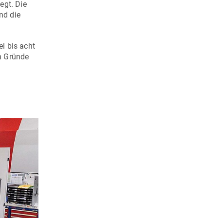
egt. Die
nd die
i bis acht
n Gründe