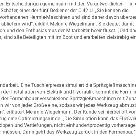
fen Entscheidungen gemeinsam mit den Verantwortlichen – in
Schäfer, einer der fünf Bediener der
C 42 U
. „Sie kennen die
 vorhandenen Hermle-Maschinen und sind daher davon überzeu
abliefern wird“, erklärt Melanie Wiegelmann. Sie deutet damit 
n und den Enthusiasmus der Mitarbeiter beeinflusst. „Und das 
ind alle Beteiligten mit im Boot und erarbeiten zielstrebig ei
Handarbeit. Eine Tuschierpresse simuliert die Spritzgießmaschine
der Installation von Elektrik und Hydraulik kommt die Form in
t der Formenbauer verschiedene Spritzgießmaschinen mit Zuha
en wir von jeder Größe eine, sodass wir jedes Werkzeug abmus
“, erläutert Melanie Wiegelmann. Der Kunde sei hierbei oft vor
zeug eine Optimierungsrunde. „Die Simulation kann das Fließve
Rippen und Vertiefungen, nicht einhundertprozentig vorhersage
ten müssen. Dann geht das Werkzeug zurück in den Formenbau“