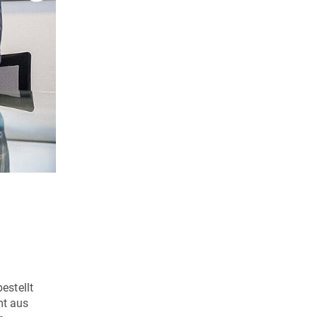
Mit dem mehrteiligen Formwerkzeug der Dieter Wiegelm
estellt
mt aus