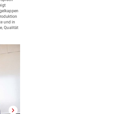
igt
egelkappen
produktion
e und in
, Qualität