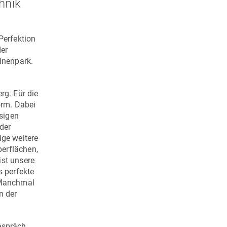
hnik
Perfektion
der
hinenpark.
n
rg. Für die
orm. Dabei
sigen
der
ige weitere
berflächen,
ist unsere
 perfekte
. Manchmal
n der
espräch