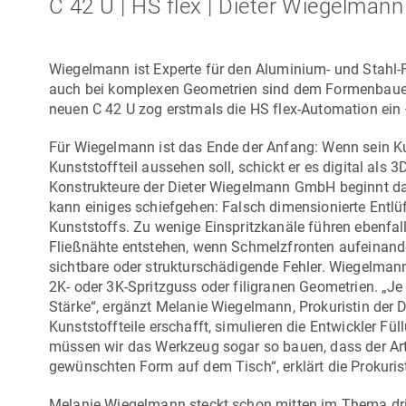
C 42 U | HS flex | Dieter Wiegelman
Wiegelmann ist Experte für den Aluminium- und Stahl-
auch bei komplexen Geometrien sind dem Formenbauer w
neuen
C 42 U
zog erstmals die HS flex-Automation ein –
Für Wiegelmann ist das Ende der Anfang: Wenn sein K
Kunststoffteil aussehen soll, schickt er es digital al
Konstrukteure der
Dieter Wiegelmann GmbH
beginnt da
kann einiges schiefgehen: Falsch dimensionierte Entl
Kunststoffs. Zu wenige Einspritzkanäle führen ebenfalls
Fließnähte entstehen, wenn Schmelzfronten aufeinandert
sichtbare oder strukturschädigende Fehler. Wiegelmann
2K- oder 3K-Spritzguss oder filigranen Geometrien. „Je
Stärke“, ergänzt Melanie Wiegelmann, Prokuristin der
Kunststoffteile erschafft, simulieren die Entwickler 
müssen wir das Werkzeug sogar so bauen, dass der Art
gewünschten Form auf dem Tisch“, erklärt die Prokurist
Melanie Wiegelmann steckt schon mitten im Thema dri