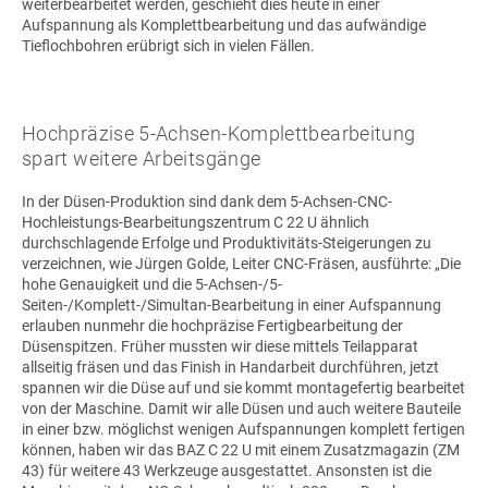
weiterbearbeitet werden, geschieht dies heute in einer
Aufspannung als Komplettbearbeitung und das aufwändige
Tieflochbohren erübrigt sich in vielen Fällen.
Hochpräzise 5-Achsen-Komplettbearbeitung
spart weitere Arbeitsgänge
In der Düsen-Produktion sind dank dem 5-Achsen-CNC-
Hochleistungs-Bearbeitungszentrum C 22 U ähnlich
durchschlagende Erfolge und Produktivitäts-Steigerungen zu
verzeichnen, wie Jürgen Golde, Leiter CNC-Fräsen, ausführte: „Die
hohe Genauigkeit und die 5-Achsen-/5-
Seiten-/Komplett-/Simultan-Bearbeitung in einer Aufspannung
erlauben nunmehr die hochpräzise Fertigbearbeitung der
Düsenspitzen. Früher mussten wir diese mittels Teilapparat
allseitig fräsen und das Finish in Handarbeit durchführen, jetzt
spannen wir die Düse auf und sie kommt montagefertig bearbeitet
von der Maschine. Damit wir alle Düsen und auch weitere Bauteile
in einer bzw. möglichst wenigen Aufspannungen komplett fertigen
können, haben wir das BAZ C 22 U mit einem Zusatzmagazin (ZM
43) für weitere 43 Werkzeuge ausgestattet. Ansonsten ist die