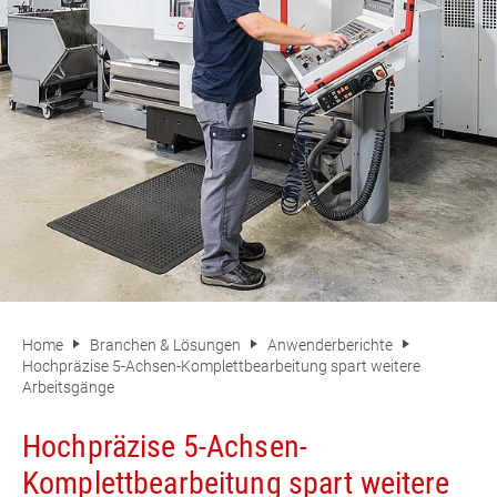
Home
Branchen & Lösungen
Anwenderberichte
Hochpräzise 5-Achsen-Komplettbearbeitung spart weitere
Arbeitsgänge
Hochpräzise 5-Achsen-
Komplettbearbeitung spart weitere