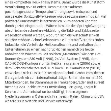
eines kompletten Heißkanalsystems. Damit wurde die Kunststoff-
Verarbeitung revolutioniert. Denn mittels exakterer,
positionsgenauerer Temperaturführung sowie entsprechend
ausgelegter Spritzgießwerkzeuge wurde es zum einen möglich, viel
präzisere Kunststoffteile herzustellen. Zum anderen konnten
durch gezielt eingebrachte Wärme bzw. die den Spritzgießvorgang
abschließende schnellere Abkühlung die Takt- und Zykluszeiten
wesentlich erhöht werden, wodurch sich die Wirtschaftlichkeit
spürbar erhöhte. Schnell erkannten die kunststoffverarbeitenden
Industrien die Vorteile der Heißkanaltechnik und verhalfen dem
Unternehmen zu einem nachdrücklichen nämlich bis heute
anhaltenden Wachstum. Mit solchen „Milestones“ wie dem Hot-
Runner-System 230 Volt (1990), 24 Volt-System (1995), dem
CADHOC-3D-Konfigurator für Heißkanalsysteme (2006) sowie
dem Dickschichtheizer und BlueFlow®-Heißkanaldüsen (2010)
entwickelte sich GÜNTHER Heisskanaltechnik GmbH vom kleinen
Garagenbetrieb zum international tätigen Unternehmen mit 250
Mitarbeitenden. Im Stammhaus in Frankenberg/Eder sind zurzeit
mehr als 220 Fachleute mit Entwicklung, Fertigung, Logistik,
Service und Administration beschäftigt, in den eigenen
Niederlassungen in Österreich, Frankreich, Italien, China und USA
weitere 30 in Vertrieb und Service unterwegs.