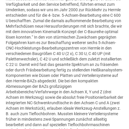
Verfügbarkeit und den Service betreffend, führten erneut zum
Umdenken, sodass wir uns im Jahr 2000 zur Rückkehr zu Hermle
entschieden und für die 4- bzw. 5-Achsen-Bearbeitung eine C 600
U beschafften. Zumal die damals aufkommende Bearbeitung von
Mehrfachdüsen neue Herausforderungen mit sich brachte, die wir
mit dem innovativen Kinematik-Konzept der C-Baureihe optimal
lösen konnten.“ In den von stürmischen Zuwächsen geprägten
Folgejahren kam es zur Beschaffung weiterer sechs 5-Achsen-
CNC-Hochleistungs-Bearbeitungszentren von Hermle in den
verschiedenen Baugrößen C 40 U (2 x), C 30 U, C 40 UP (mit
Palettenwechsler), C 42 U und schließlich dem zuletzt installierten
C 22 U. Damit wird fast das gesamte Spektrum an zu fräsenden
oder durch Fräsbearbeitung fertig zu stellenden Heißkanalsystem-
Komponenten wie Düsen oder Platten und Verteilersysteme auf
den Hermle-BAZs abgedeckt. Die bei den kompakten
Abmessungen der BAZs großzügigen
Arbeitsbereiche/Verfahrwege in den Achsen X, Y und Z (drei
Achsen im Werkzeug) sowie die absolut freie Positionierbarkeit der
integrierten NC-Schwenkrundtische in den Achsen C und A (zwei
Achsen im Werkstück), erlauben ideale Werkzeug-Anstellungen z.
B. auch zum Tieflochbohren. Mussten kleinere Verteilersysteme
früher in mindestens zwei Spannungen zunächst allseitig
bearbeitet und dann auf speziellen Tieflochbohrmaschinen