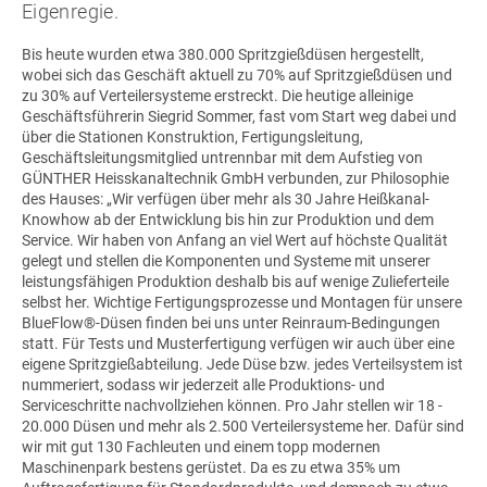
Eigenregie.
Bis heute wurden etwa 380.000 Spritzgießdüsen hergestellt,
wobei sich das Geschäft aktuell zu 70% auf Spritzgießdüsen und
zu 30% auf Verteilersysteme erstreckt. Die heutige alleinige
Geschäftsführerin Siegrid Sommer, fast vom Start weg dabei und
über die Stationen Konstruktion, Fertigungsleitung,
Geschäftsleitungsmitglied untrennbar mit dem Aufstieg von
GÜNTHER Heisskanaltechnik GmbH verbunden, zur Philosophie
des Hauses: „Wir verfügen über mehr als 30 Jahre Heißkanal-
Knowhow ab der Entwicklung bis hin zur Produktion und dem
Service. Wir haben von Anfang an viel Wert auf höchste Qualität
gelegt und stellen die Komponenten und Systeme mit unserer
leistungsfähigen Produktion deshalb bis auf wenige Zulieferteile
selbst her. Wichtige Fertigungsprozesse und Montagen für unsere
BlueFlow®-Düsen finden bei uns unter Reinraum-Bedingungen
statt. Für Tests und Musterfertigung verfügen wir auch über eine
eigene Spritzgießabteilung. Jede Düse bzw. jedes Verteilsystem ist
nummeriert, sodass wir jederzeit alle Produktions- und
Serviceschritte nachvollziehen können. Pro Jahr stellen wir 18 -
20.000 Düsen und mehr als 2.500 Verteilersysteme her. Dafür sind
wir mit gut 130 Fachleuten und einem topp modernen
Maschinenpark bestens gerüstet. Da es zu etwa 35% um