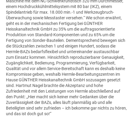
Maschine mit dem NC-Schwenkrundtisch 320 mm Durchmesser,
einem Hochdruckkühlmittelsystem mit 80 bar (IKZ), einem
Spindelantrieb für max. 18.000 min.-1 und Werkzeugbruch-
Überwachung sowie Messtaster versehen.“ Wie schon erwähnt,
geht es in der mechanischen Fertigung bei GÜNTHER
Heisskanaltechnik GmbH zu 35% um die auftragsorientierte
Produktion von Standard-Komponenten und zu 65% um die
Fertigung von Sonder-Bauteilen. Dementsprechend bewegen sich
die Stückzahlen zwischen 1 und einigen Hundert, sodass die
Hermle-BAZs bedarfsflexibel und untereinander austauschbar
zum Einsatz kommen. Hinsichtlich reproduzierbarer Genauigkeit,
Zugänglichkeit, Bedienung, Programmierung, Verfügbarkeit,
Qualität und vor allem Service-Bereitschaft kann es deshalb keine
Kompromisse geben, weshalb Hermle-Bearbeitungszentren im
Hause GÜNTHER Heisskanaltechnik GmbH sozusagen gesetzt
sind. Hartmut Nagel brachte die Akzeptanz und hohe
Zufriedenheit mit den Leistungen von Hermle abschließend auf
den Punkt: „Hier macht sich keiner mehr Gedanken über die
Zuverlässigkeit der BAZs, alles läuft planmäßig ab und alle
Beteiligten sind sehr zufrieden – ich bekomme gar nichts zu hören,
und das ist doch gut so!“