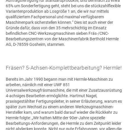
Auftragsfertigung für Standardprodukte, und demnach zu etwa
65% um Sonderfertigung geht, steht bei uns die stückzahlflexible
Variantenproduktion ab Losgröße 1 an, die wir nur mittels
qualifiziertem Fachpersonal und maximal verfügbarem
Maschinenpark sicherstellen können.“ Dies ist auch einer der
Gründe dafür, dass von den 35 mehrschichtig im Einsatz
befindlichen CNC-Werkzeugmaschinen sieben Fräs-/CNC-
Bearbeitungszentren von der Maschinenfabrik Berthold Hermle
AG, D-78559 Gosheim, stammen.
Fräsen? 5-Achsen-Komplettbearbeitung? Hermle!
Bereits im Jahr 1990 begann man mit Hermle-Maschinen zu
arbeiten, nämlich mit einer UWF 851
Universalwerkzeugfräsmaschine, die mit einer Zusatzausrüstung
4-achsiges Bearbeiten ermöglichte. Hartmut Nagel,
praxisgestählter Fertigungsleiter, in seiner Erläuterung, warum es
später zum Wechsel zu einem anderen Werkzeugmaschinen-
Hersteller kam, und warum bald darauf wieder die Rückkehr zu
Hermle folgte: „Wir hatten Mitte der 90er-Jahre spezielle
Bearbeitungs-Anforderungen, die Hermle zu dem Zeitpunkt leider
nicht abdecken konnte. Nicht nur gute Erfahrungen, vor allem die