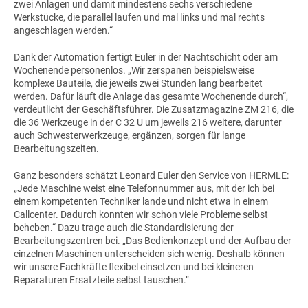
zwei Anlagen und damit mindestens sechs verschiedene
Werkstücke, die parallel laufen und mal links und mal rechts
angeschlagen werden.“
Dank der Automation fertigt Euler in der Nachtschicht oder am
Wochenende personenlos. „Wir zerspanen beispielsweise
komplexe Bauteile, die jeweils zwei Stunden lang bearbeitet
werden. Dafür läuft die Anlage das gesamte Wochenende durch“,
verdeutlicht der Geschäftsführer. Die Zusatzmagazine ZM 216, die
die 36 Werkzeuge in der C 32 U um jeweils 216 weitere, darunter
auch Schwesterwerkzeuge, ergänzen, sorgen für lange
Bearbeitungszeiten.
Ganz besonders schätzt Leonard Euler den Service von HERMLE:
„Jede Maschine weist eine Telefonnummer aus, mit der ich bei
einem kompetenten Techniker lande und nicht etwa in einem
Callcenter. Dadurch konnten wir schon viele Probleme selbst
beheben.“ Dazu trage auch die Standardisierung der
Bearbeitungszentren bei. „Das Bedienkonzept und der Aufbau der
einzelnen Maschinen unterscheiden sich wenig. Deshalb können
wir unsere Fachkräfte flexibel einsetzen und bei kleineren
Reparaturen Ersatzteile selbst tauschen.“