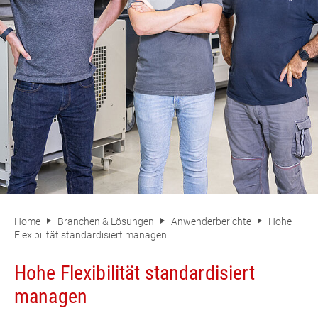
Home
Branchen & Lösungen
Anwenderberichte
Hohe
Flexibilität standardisiert managen
Hohe Flexibilität standardisiert
managen