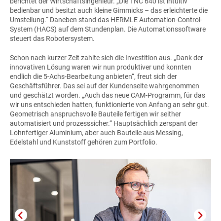
berichtet der Wirtschaftsingenieur. „Die TNC 640 ist intuitiv
bedienbar und besitzt auch kleine Gimmicks – das erleichterte die
Umstellung.“ Daneben stand das HERMLE Automation-Control-
System (HACS) auf dem Stundenplan. Die Automationssoftware
steuert das Robotersystem.
Schon nach kurzer Zeit zahlte sich die Investition aus. „Dank der
innovativen Lösung waren wir nun produktiver und konnten
endlich die 5-Achs-Bearbeitung anbieten“, freut sich der
Geschäftsführer. Das sei auf der Kundenseite wahrgenommen
und geschätzt worden. „Auch das neue CAM-Programm, für das
wir uns entschieden hatten, funktionierte von Anfang an sehr gut.
Geometrisch anspruchsvolle Bauteile fertigen wir seither
automatisiert und prozesssicher.“ Hauptsächlich zerspant der
Lohnfertiger Aluminium, aber auch Bauteile aus Messing,
Edelstahl und Kunststoff gehören zum Portfolio.