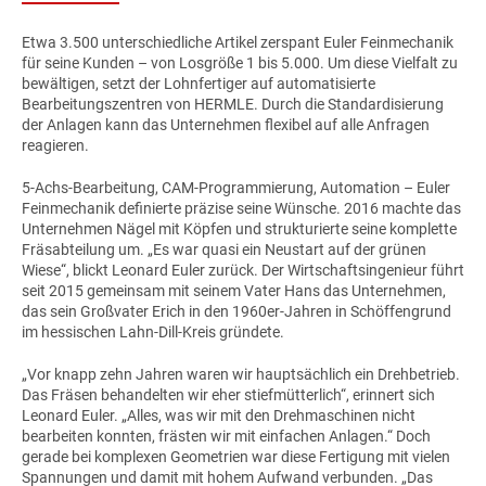
Etwa 3.500 unterschiedliche Artikel zerspant Euler Feinmechanik
für seine Kunden – von Losgröße 1 bis 5.000. Um diese Vielfalt zu
bewältigen, setzt der Lohnfertiger auf automatisierte
Bearbeitungszentren von HERMLE. Durch die Standardisierung
der Anlagen kann das Unternehmen flexibel auf alle Anfragen
reagieren.
5-Achs-Bearbeitung, CAM-Programmierung, Automation – Euler
Feinmechanik definierte präzise seine Wünsche. 2016 machte das
Unternehmen Nägel mit Köpfen und strukturierte seine komplette
Fräsabteilung um. „Es war quasi ein Neustart auf der grünen
Wiese“, blickt Leonard Euler zurück. Der Wirtschaftsingenieur führt
seit 2015 gemeinsam mit seinem Vater Hans das Unternehmen,
das sein Großvater Erich in den 1960er-Jahren in Schöffengrund
im hessischen Lahn-Dill-Kreis gründete.
„Vor knapp zehn Jahren waren wir hauptsächlich ein Drehbetrieb.
Das Fräsen behandelten wir eher stiefmütterlich“, erinnert sich
Leonard Euler. „Alles, was wir mit den Drehmaschinen nicht
bearbeiten konnten, frästen wir mit einfachen Anlagen.“ Doch
gerade bei komplexen Geometrien war diese Fertigung mit vielen
Spannungen und damit mit hohem Aufwand verbunden. „Das