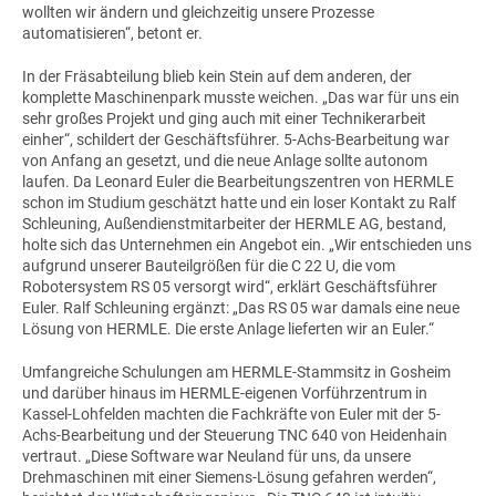
wollten wir ändern und gleichzeitig unsere Prozesse
automatisieren“, betont er.
In der Fräsabteilung blieb kein Stein auf dem anderen, der
komplette Maschinenpark musste weichen. „Das war für uns ein
sehr großes Projekt und ging auch mit einer Technikerarbeit
einher“, schildert der Geschäftsführer. 5-Achs-Bearbeitung war
von Anfang an gesetzt, und die neue Anlage sollte autonom
laufen. Da Leonard Euler die Bearbeitungszentren von HERMLE
schon im Studium geschätzt hatte und ein loser Kontakt zu Ralf
Schleuning, Außendienstmitarbeiter der HERMLE AG, bestand,
holte sich das Unternehmen ein Angebot ein. „Wir entschieden uns
aufgrund unserer Bauteilgrößen für die C 22 U, die vom
Robotersystem RS 05 versorgt wird“, erklärt Geschäftsführer
Euler. Ralf Schleuning ergänzt: „Das RS 05 war damals eine neue
Lösung von HERMLE. Die erste Anlage lieferten wir an Euler.“
Umfangreiche Schulungen am HERMLE-Stammsitz in Gosheim
und darüber hinaus im HERMLE-eigenen Vorführzentrum in
Kassel-Lohfelden machten die Fachkräfte von Euler mit der 5-
Achs-Bearbeitung und der Steuerung TNC 640 von Heidenhain
vertraut. „Diese Software war Neuland für uns, da unsere
Drehmaschinen mit einer Siemens-Lösung gefahren werden“,