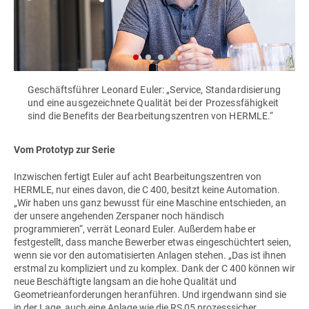
Geschäftsführer Leonard Euler: „Service, Standardisierung
und eine ausgezeichnete Qualität bei der Prozessfähigkeit
sind die Benefits der Bearbeitungszentren von HERMLE.“
Vom Prototyp zur Serie
Inzwischen fertigt Euler auf acht Bearbeitungszentren von
HERMLE, nur eines davon, die C 400, besitzt keine Automation.
„Wir haben uns ganz bewusst für eine Maschine entschieden, an
der unsere angehenden Zerspaner noch händisch
programmieren“, verrät Leonard Euler. Außerdem habe er
festgestellt, dass manche Bewerber etwas eingeschüchtert seien,
wenn sie vor den automatisierten Anlagen stehen. „Das ist ihnen
erstmal zu kompliziert und zu komplex. Dank der C 400 können wir
neue Beschäftigte langsam an die hohe Qualität und
Geometrieanforderungen heranführen. Und irgendwann sind sie
in der Lage, auch eine Anlage wie die RS 05 prozesssicher