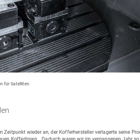
für Satelliten.
len
n Zeitpunkt wieder an, der Kofferhersteller verlagerte seine Pr
uen Kofferlinien. „Dadurch waren wir im vergangenen Jahr so