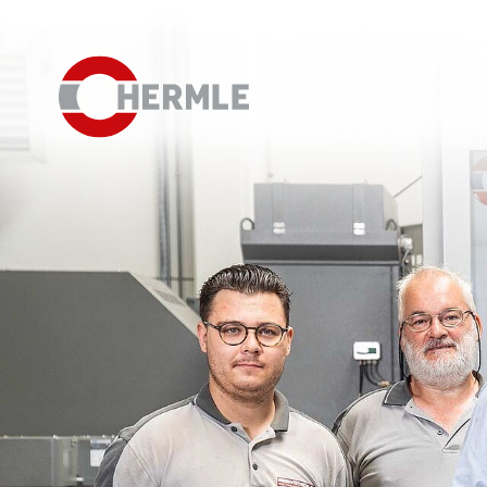
Hausausstellung
Das HERMLE Magazin
Das Unternehmen
Vertrieb
Einkauf
Organigramm
Compliance
Investor Relations
Karriere