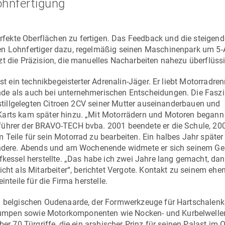
ohnfertigung
fekte Oberflächen zu fertigen. Das Feedback und die steigend
en Lohnfertiger dazu, regelmäßig seinen Maschinenpark um 5-
zt die Präzision, die manuelles Nacharbeiten nahezu überflüss
ist ein technikbegeisterter Adrenalin-Jäger. Er liebt Motorradre
de als auch bei unternehmerischen Entscheidungen. Die Faszi
n stillgelegten Citroen 2CV seiner Mutter auseinanderbauen und
-Karts kam später hinzu. „Mit Motorrädern und Motoren began
führer der BRAVO-TECH bvba. 2001 beendete er die Schule, 20
Teile für sein Motorrad zu bearbeiten. Ein halbes Jahr später 
 andere. Abends und am Wochenende widmete er sich seinem Ge
pfkessel herstellte. „Das habe ich zwei Jahre lang gemacht, da
icht als Mitarbeiter“, berichtet Vergote. Kontakt zu seinem eh
nteile für die Firma herstelle.
im belgischen Oudenaarde, der Formwerkzeuge für Hartschalenko
umpen sowie Motorkomponenten wie Nocken- und Kurbelwellen
ber 70 Türgriffe, die ein arabischer Prinz für seinen Palast im