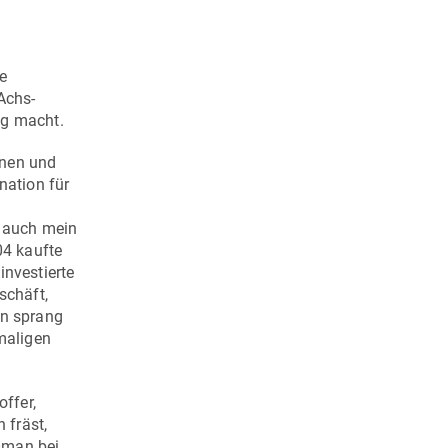
e
Achs-
ig macht.
nnen und
nation für
n auch mein
04 kaufte
investierte
schäft,
nn sprang
emaligen
ffer,
 fräst,
 Oman bei