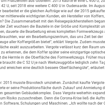
k um Fräszentren aus Gosheim: 2013 kaufte er eine
C 400 U
, 2
 42 U
, seit 2018 eine weitere
C 400 U
in Oudenaarde. Im Augus
hr bearbeitet er die gleichen Aufträge wie auf der 2015 gekaufte
er mittlerweile wichtigsten Kunden, ein Hersteller von Koffern,
kam? Die Zusammenarbeit mit den Reisegepäckherstellern began
er Zeit wuchsen die Bauteile in der Größe und Komplexität un
en, dauerte die Bearbeitung eines kompletten Formwerkzeugs 
rauchten, war ein Bearbeitungszentrum, das uns Zeit bei der
ge aller Koffergrößen bietet“, erklärt Vergote. Zudem musste
fläche exakt auszuarbeiten. Vergote verlässt kurz den Raum und
 zu erkennen, die dem Koffer später seine einzigartige optische
räst die Hermle in die Oberfläche des Formwerkzeugs. Früher mus
e braucht die
C 52 U
je nach Werkzeuggröße lediglich zehn Ta
und erreichen eine deutlich bessere Oberflächengüte“, erläutert
für: 2015 musste Bravotech umziehen. Zunächst kaufte Vergote
terte er seine Produktionsfläche durch Zukauf und Anmietung d
den gesamten Gebäudekomplex. Dass Vergote weiterhin expand
zum Risiko zuzuschreiben. Denn die Corona-Krise ließ die Auft
el in Software, Schulungen und Maschinen. „Ich wollte nach der 