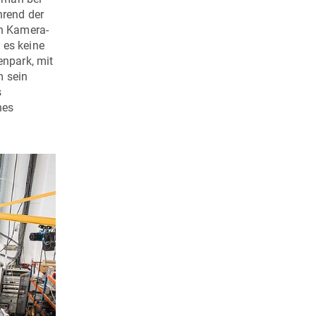
hrend der
ch Kamera-
 es keine
enpark, mit
m sein
s
nes