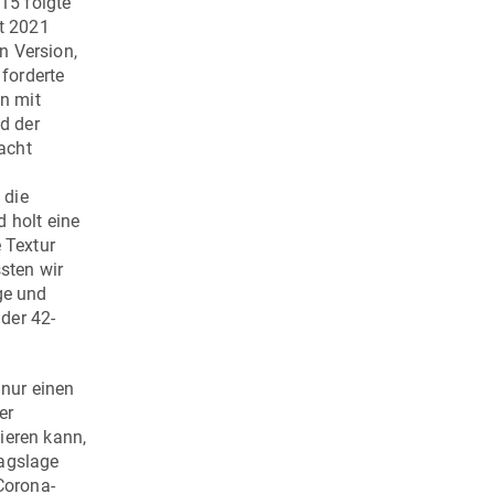
015 folgte
t 2021
n Version,
 forderte
n mit
d der
acht
 die
 holt eine
 Textur
sten wir
ge und
 der 42-
 nur einen
er
ieren kann,
ragslage
Corona-