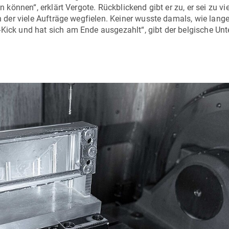
n können“, erklärt Vergote. Rückblickend gibt er zu, er sei zu vie
in der viele Aufträge wegfielen. Keiner wusste damals, wie lang
-Kick und hat sich am Ende ausgezahlt“, gibt der belgische Un