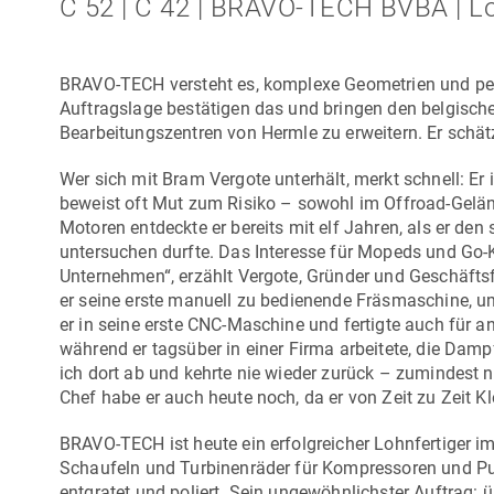
C 52 | C 42 | BRAVO-TECH BVBA | L
BRAVO-TECH versteht es, komplexe Geometrien und per
Auftragslage bestätigen das und bringen den belgisch
Bearbeitungszentren von Hermle zu erweitern. Er schät
Wer sich mit Bram Vergote unterhält, merkt schnell: Er 
beweist oft Mut zum Risiko – sowohl im Offroad-Gelän
Motoren entdeckte er bereits mit elf Jahren, als er de
untersuchen durfte. Das Interesse für Mopeds und Go
Unternehmen“, erzählt Vergote, Gründer und Geschäfts
er seine erste manuell zu bedienende Fräsmaschine, um 
er in seine erste CNC-Maschine und fertigte auch für
während er tagsüber in einer Firma arbeitete, die Dam
ich dort ab und kehrte nie wieder zurück – zumindest n
Chef habe er auch heute noch, da er von Zeit zu Zeit Klei
BRAVO-TECH ist heute ein erfolgreicher Lohnfertiger 
Schaufeln und Turbinenräder für Kompressoren und P
entgratet und poliert. Sein ungewöhnlichster Auftrag: ü