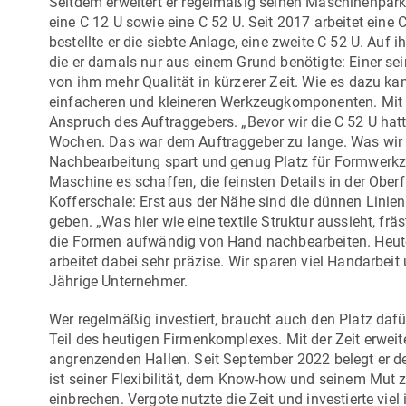
Seitdem erweitert er regelmäßig seinen Maschinenpar
eine
C 12 U
sowie eine
C 52 U
. Seit 2017 arbeitet eine
C
bestellte er die siebte Anlage, eine zweite
C 52 U
. Auf i
die er damals nur aus einem Grund benötigte: Einer sein
von ihm mehr Qualität in kürzerer Zeit. Wie es dazu 
einfacheren und kleineren Werkzeugkomponenten. Mit d
Anspruch des Auftraggebers. „Bevor wir die
C 52 U
hatt
Wochen. Das war dem Auftraggeber zu lange. Was wir b
Nachbearbeitung spart und genug Platz für Formwerkzeu
Maschine es schaffen, die feinsten Details in der Ober
Kofferschale: Erst aus der Nähe sind die dünnen Linien
geben. „Was hier wie eine textile Struktur aussieht, f
die Formen aufwändig von Hand nachbearbeiten. Heut
arbeitet dabei sehr präzise. Wir sparen viel Handarbeit 
Jährige Unternehmer.
Wer regelmäßig investiert, braucht auch den Platz da
Teil des heutigen Firmenkomplexes. Mit der Zeit erwei
angrenzenden Hallen. Seit September 2022 belegt er 
ist seiner Flexibilität, dem Know-how und seinem Mut 
einbrechen. Vergote nutzte die Zeit und investierte vi