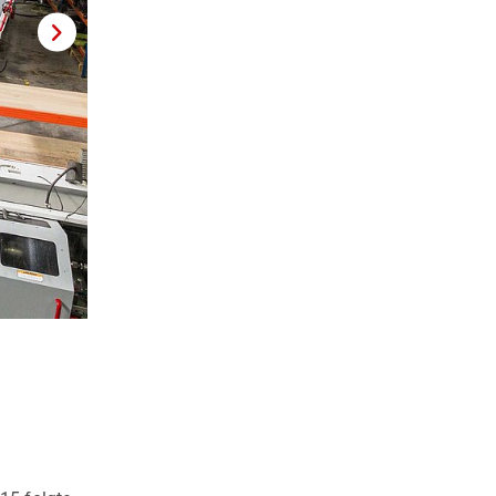
Seit Oktober 2021 performt die C 52 U so, wie es Bravotech