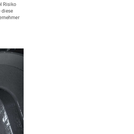
l Risiko
e diese
ternehmer