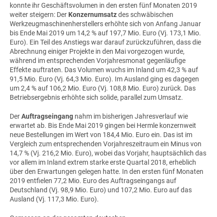
konnte ihr Geschäftsvolumen in den ersten fünf Monaten 2019
weiter steigern: Der
Konzernumsatz
des schwäbischen
Werkzeugmaschinenherstellers erhöhte sich von Anfang Januar
bis Ende Mai 2019 um 14,2 % auf 197,7 Mio. Euro (Vj. 173,1 Mio.
Euro). Ein Teil des Anstiegs war darauf zurückzuführen, dass die
Abrechnung einiger Projekte in den Mai vorgezogen wurde,
während im entsprechenden Vorjahresmonat gegenläufige
Effekte auftraten. Das Volumen wuchs im Inland um 42,3 % auf
91,5 Mio. Euro (Vj. 64,3 Mio. Euro). Im Ausland ging es dagegen
um 2,4 % auf 106,2 Mio. Euro (Vj. 108,8 Mio. Euro) zurück. Das
Betriebsergebnis erhöhte sich solide, parallel zum Umsatz.
Der
Auftragseingang
nahm im bisherigen Jahresverlauf wie
erwartet ab. Bis Ende Mai 2019 gingen bei Hermle konzernweit
neue Bestellungen im Wert von 184,4 Mio. Euro ein. Das ist im
Vergleich zum entsprechenden Vorjahreszeitraum ein Minus von
14,7 % (Vj. 216,2 Mio. Euro), wobei das Vorjahr, hauptsächlich das
vor allem im Inland extrem starke erste Quartal 2018, erheblich
über den Erwartungen gelegen hatte. In den ersten fünf Monaten
2019 entfielen 77,2 Mio. Euro des Auftragseingangs auf
Deutschland (Vj. 98,9 Mio. Euro) und 107,2 Mio. Euro auf das
Ausland (Vj. 117,3 Mio. Euro).