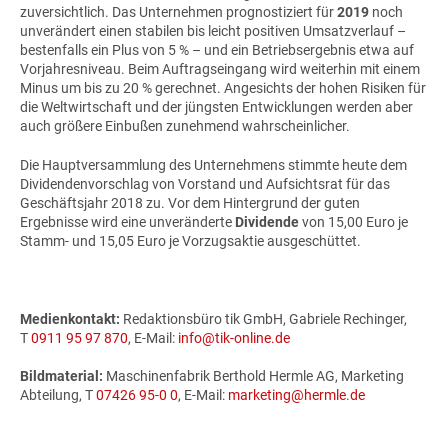
zuversichtlich. Das Unternehmen prognostiziert für
2019
noch
unverändert einen stabilen bis leicht positiven Umsatzverlauf –
bestenfalls ein Plus von 5 % – und ein Betriebsergebnis etwa auf
Vorjahresniveau. Beim Auftragseingang wird weiterhin mit einem
Minus um bis zu 20 % gerechnet. Angesichts der hohen Risiken für
die Weltwirtschaft und der jüngsten Entwicklungen werden aber
auch größere Einbußen zunehmend wahrscheinlicher.
Die Hauptversammlung des Unternehmens stimmte heute dem
Dividendenvorschlag von Vorstand und Aufsichtsrat für das
Geschäftsjahr 2018 zu. Vor dem Hintergrund der guten
Ergebnisse wird eine unveränderte
Dividende
von 15,00 Euro je
Stamm- und 15,05 Euro je Vorzugsaktie ausgeschüttet.
Medienkontakt:
Redaktionsbüro tik GmbH, Gabriele Rechinger,
T
0911 95 97 870
, E-Mail:
info@tik-online.de
Bildmaterial:
Maschinenfabrik Berthold Hermle AG, Marketing
Abteilung, T
07426 95-0 0
, E-Mail:
marketing@hermle.de