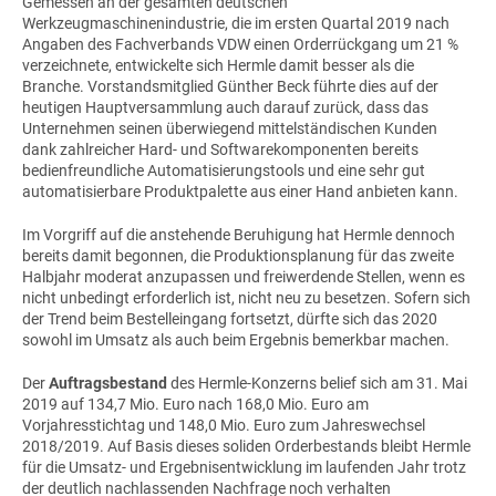
Gemessen an der gesamten deutschen
Werkzeugmaschinenindustrie, die im ersten Quartal 2019 nach
Angaben des Fachverbands VDW einen Orderrückgang um 21 %
verzeichnete, entwickelte sich Hermle damit besser als die
Branche. Vorstandsmitglied Günther Beck führte dies auf der
heutigen Hauptversammlung auch darauf zurück, dass das
Unternehmen seinen überwiegend mittelständischen Kunden
dank zahlreicher Hard- und Softwarekomponenten bereits
bedienfreundliche Automatisierungstools und eine sehr gut
automatisierbare Produktpalette aus einer Hand anbieten kann.
Im Vorgriff auf die anstehende Beruhigung hat Hermle dennoch
bereits damit begonnen, die Produktionsplanung für das zweite
Halbjahr moderat anzupassen und freiwerdende Stellen, wenn es
nicht unbedingt erforderlich ist, nicht neu zu besetzen. Sofern sich
der Trend beim Bestelleingang fortsetzt, dürfte sich das 2020
sowohl im Umsatz als auch beim Ergebnis bemerkbar machen.
Der
Auftragsbestand
des Hermle-Konzerns belief sich am 31. Mai
2019 auf 134,7 Mio. Euro nach 168,0 Mio. Euro am
Vorjahresstichtag und 148,0 Mio. Euro zum Jahreswechsel
2018/2019. Auf Basis dieses soliden Orderbestands bleibt Hermle
für die Umsatz- und Ergebnisentwicklung im laufenden Jahr trotz
der deutlich nachlassenden Nachfrage noch verhalten