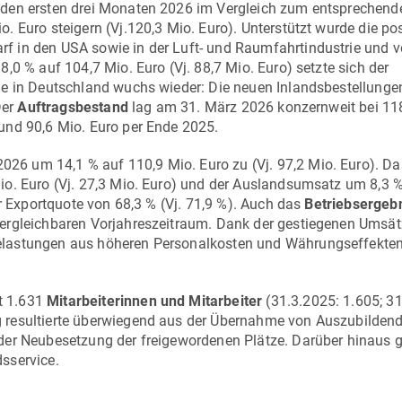
 den ersten drei Monaten 2026 im Vergleich zum entsprechend
 Euro steigern (Vj.120,3 Mio. Euro). Unterstützt wurde die pos
f in den USA sowie in der Luft- und Raumfahrtindustrie und 
,0 % auf 104,7 Mio. Euro (Vj. 88,7 Mio. Euro) setzte sich der
ge in Deutschland wuchs wieder: Die neuen Inlandsbestellunge
Der
Auftragsbestand
lag am 31. März 2026 konzernweit bei 11
und 90,6 Mio. Euro per Ende 2025.
026 um 14,1 % auf 110,9 Mio. Euro zu (Vj. 97,2 Mio. Euro). Da
io. Euro (Vj. 27,3 Mio. Euro) und der Auslandsumsatz um 8,3 
er Exportquote von 68,3 % (Vj. 71,9 %). Auch das
Betriebsergeb
ergleichbaren Vorjahreszeitraum. Dank der gestiegenen Umsät
elastungen aus höheren Personalkosten und Währungseffekte
t 1.631
Mitarbeiterinnen und Mitarbeiter
(31.3.2025: 1.605; 3
 resultierte überwiegend aus der Übernahme von Auszubilden
der Neubesetzung der freigewordenen Plätze. Darüber hinaus 
sservice.