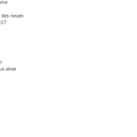
eine
u des neuen
027
h
us einer