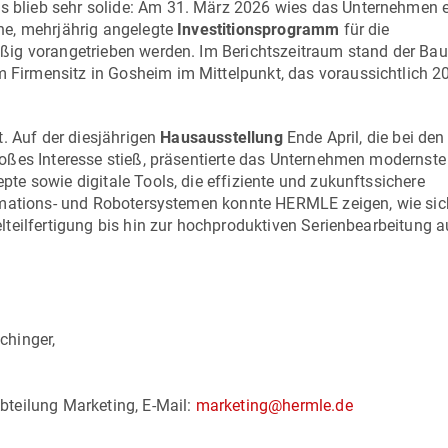
blieb sehr solide: Am 31. März 2026 wies das Unternehmen 
he, mehrjährig angelegte
Investitionsprogramm
für die
ßig vorangetrieben werden. Im Berichtszeitraum stand der Ba
irmensitz in Gosheim im Mittelpunkt, das voraussichtlich 2
. Auf der diesjährigen
Hausausstellung
Ende April, die bei den
oßes Interesse stieß, präsentierte das Unternehmen modernste
e sowie digitale Tools, die effiziente und zukunftssichere
tomations- und Robotersystemen konnte HERMLE zeigen, wie sic
teilfertigung bis hin zur hochproduktiven Serienbearbeitung a
chinger,
teilung Marketing, E-Mail:
marketing@hermle.de