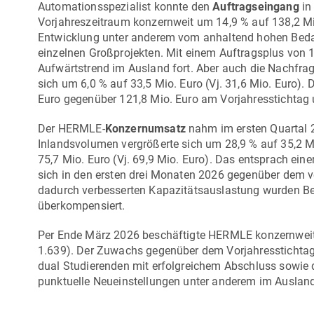
Automationsspezialist konnte den
Auftragseingang
in
Vorjahreszeitraum konzernweit um 14,9 % auf 138,2 Mio.
Entwicklung unter anderem vom anhaltend hohen Bedar
einzelnen Großprojekten. Mit einem Auftragsplus von 18
Aufwärtstrend im Ausland fort. Aber auch die Nachfra
sich um 6,0 % auf 33,5 Mio. Euro (Vj. 31,6 Mio. Euro). 
Euro gegenüber 121,8 Mio. Euro am Vorjahresstichtag 
Der HERMLE-
Konzernumsatz
nahm im ersten Quartal 2
Inlandsvolumen vergrößerte sich um 28,9 % auf 35,2 M
75,7 Mio. Euro (Vj. 69,9 Mio. Euro). Das entsprach ein
sich in den ersten drei Monaten 2026 gegenüber dem v
dadurch verbesserten Kapazitätsauslastung wurden B
überkompensiert.
Per Ende März 2026 beschäftigte HERMLE konzernwei
1.639). Der Zuwachs gegenüber dem Vorjahresstichtag
dual Studierenden mit erfolgreichem Abschluss sowie 
punktuelle Neueinstellungen unter anderem im Ausland