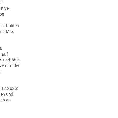
en
itive
von
n erhöhten
8,0 Mio.
s
% auf
nis
erhöhte
ze und der
n
1.12.2025:
den und
gab es