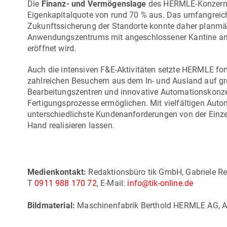
Die
Finanz- und Vermögenslage
des HERMLE-Konzerns 
Eigenkapitalquote von rund 70 % aus. Das umfangreic
Zukunftssicherung der Standorte konnte daher planmä
Anwendungszentrums mit angeschlossener Kantine am F
eröffnet wird.
Auch die intensiven F&E-Aktivitäten setzte HERMLE fort
zahlreichen Besuchern aus dem In- und Ausland auf gr
Bearbeitungszentren und innovative Automationskonzept
Fertigungsprozesse ermöglichen. Mit vielfältigen Au
unterschiedlichste Kundenanforderungen von der Einzel
Hand realisieren lassen.
Medienkontakt:
Redaktionsbüro tik GmbH, Gabriele Re
T
0911 988 170 72
, E-Mail:
info@tik-online.de
Bildmaterial:
Maschinenfabrik Berthold HERMLE AG, Ab