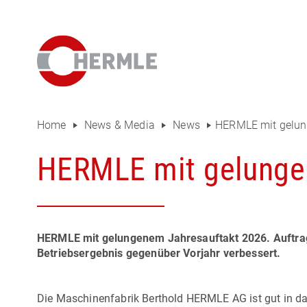
Hausausstellung
Das HERMLE Magazin
Das Unternehmen
Vertrieb
Home
News & Media
News
HERMLE mit gelun
Einkauf
HERMLE mit gelunge
Organigramm
Compliance
HERMLE mit gelungenem Jahresauftakt 2026. Auftrag
Investor Relations
Betriebsergebnis gegenüber Vorjahr verbessert.
Karriere
Die Maschinenfabrik Berthold HERMLE AG ist gut in d